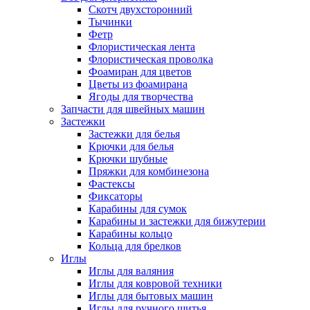
Скотч двухсторонний
Тычинки
Фетр
Флористическая лента
Флористическая проволка
Фоамиран для цветов
Цветы из фоамирана
Ягоды для творчества
Запчасти для швейных машин
Застежки
Застежки для белья
Крючки для белья
Крючки шубные
Пряжки для комбинезона
Фастексы
Фиксаторы
Карабины для сумок
Карабины и застежки для бижутерии
Карабины кольцо
Кольца для брелков
Иглы
Иглы для валяния
Иглы для ковровой техники
Иглы для бытовых машин
Иглы для ручного шитья