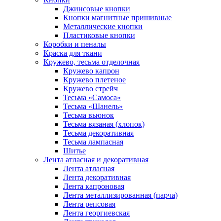
Джинсовые кнопки
Кнопки магнитные пришивные
Металлические кнопки
Пластиковые кнопки
Коробки и пеналы
Краска для ткани
Кружево, тесьма отделочная
Кружево капрон
Кружево плетеное
Кружево стрейч
Тесьма «Самоса»
Тесьма «Шанель»
Тесьма вьюнок
Тесьма вязаная (хлопок)
Тесьма декоративная
Тесьма лампасная
Шитье
Лента атласная и декоративная
Лента атласная
Лента декоративная
Лента капроновая
Лента металлизированная (парча)
Лента репсовая
Лента георгиевская