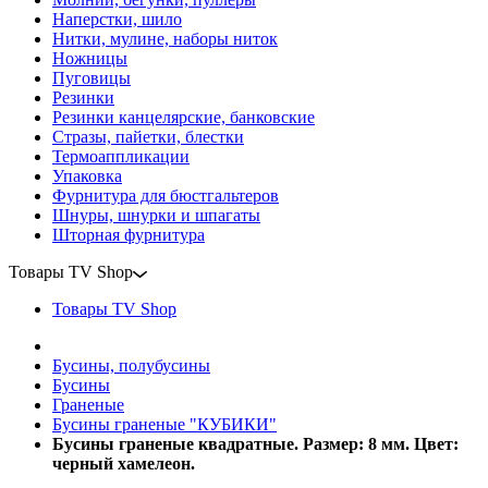
Наперстки, шило
Нитки, мулине, наборы ниток
Ножницы
Пуговицы
Резинки
Резинки канцелярские, банковские
Стразы, пайетки, блестки
Термоаппликации
Упаковка
Фурнитура для бюстгальтеров
Шнуры, шнурки и шпагаты
Шторная фурнитура
Товары TV Shop
Товары TV Shop
Бусины, полубусины
Бусины
Граненые
Бусины граненые "КУБИКИ"
Бусины граненые квадратные. Размер: 8 мм. Цвет:
черный хамелеон.