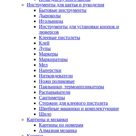
Инструменты для шитья и рукоделия
Бытовые инструменты
Дыроколы
Игольницы
Инструменты для установки кнопок и
люверсов
Клеевые пистолеты
Клей
Лупы
Маркеры
Маркираторы
Мел
Наперстки
Нитковдеватели
Ножи роликовые
Паяльники, термоаппликаторы
Распарыватели
Сантиметры
Стержни для клеевого пистолета
Швейные машинки и комплектующие
Шило
Картины и мозаики
Картины по номерам
Алмазная мозаика
Кнопки