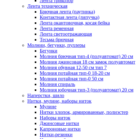
Лента триколор
Лента техническая
Брючная лента (паутинка)
Контактная лента (липучка)
Лента окантовочная, косая бейка
Лента ременная
Лента светоотражающая
Тесьма брючная
Молнии, бегунки, пуллеры
Бегунки
Молния брючная тип-4 (полуавтомат) 20 см
Молния джинсовая 18 см замок полуавтомат
Молния обувная 12-50 см тип 7
Молния потайная тип-0 18-20 см
Молния потайная тип-0 50 см
Молния спираль
Молния юбочная тип-3 (полуавтомат) 20 см
Наперстки, шило
Нитки, мулине, наборы ниток
Мулине
Нитки хлопок, армированные, полиэстер
Наборы ниток
Джинсовые нитки
Капроновые нитки
Нитки-резинки