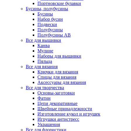
Портновские булавки
Бусины, полубусины
Бусины
Набор бусин
Подвески
Полубусины
Полубусины AB
Все для вышивки
Канва
Мулине
Наборы для вышивки
Пяльца
Все для вязания
Крючки для вязания
Спицы для вязания
Аксессуары для вязания
Все для творчества
Основы-заготовки
Фатин
Цепи декоративные
Швейные принадлежности
Изготовление кукол и игрушек
Игрушки антистресс
Украшения
Все для флористики