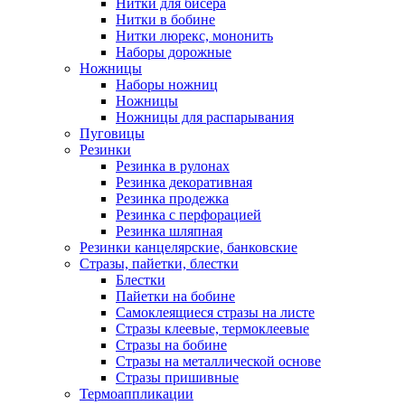
Нитки для бисера
Нитки в бобине
Нитки люрекс, мононить
Наборы дорожные
Ножницы
Наборы ножниц
Ножницы
Ножницы для распарывания
Пуговицы
Резинки
Резинка в рулонах
Резинка декоративная
Резинка продежка
Резинка с перфорацией
Резинка шляпная
Резинки канцелярские, банковские
Стразы, пайетки, блестки
Блестки
Пайетки на бобине
Самоклеящиеся стразы на листе
Стразы клеевые, термоклеевые
Стразы на бобине
Стразы на металлической основе
Стразы пришивные
Термоаппликации