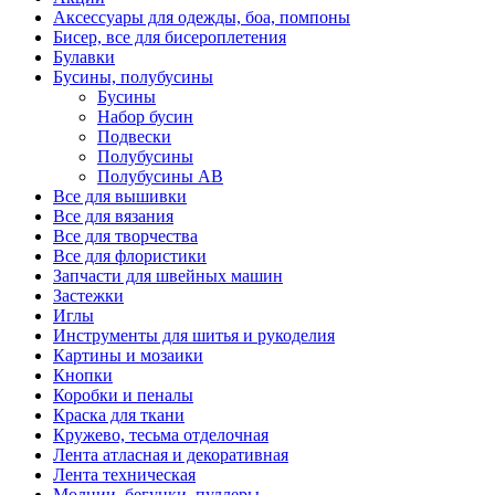
Аксессуары для одежды, боа, помпоны
Бисер, все для бисероплетения
Булавки
Бусины, полубусины
Бусины
Набор бусин
Подвески
Полубусины
Полубусины AB
Все для вышивки
Все для вязания
Все для творчества
Все для флористики
Запчасти для швейных машин
Застежки
Иглы
Инструменты для шитья и рукоделия
Картины и мозаики
Кнопки
Коробки и пеналы
Краска для ткани
Кружево, тесьма отделочная
Лента атласная и декоративная
Лента техническая
Молнии, бегунки, пуллеры