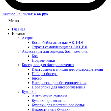
Товаров:
0
Сумма:
0.00 руб
Меню
Главная
Каталог
Акции
Косая бейка атласная АКЦИЯ
Стразы самоклеющиеся АКЦИЯ
Аксессуары для одежды, боа, помпоны
Боа
Подплечники
Бисер, все для бисероплетения
Инструменты и иглы для бисероплетения
Наборы бисера
Бисер
Нить, леска для бисероплетения
Проволока для бисероплетения
Булавки
Английские булавки
Булавки для вязания
Булавки для постельного белья
Декоративные булавки