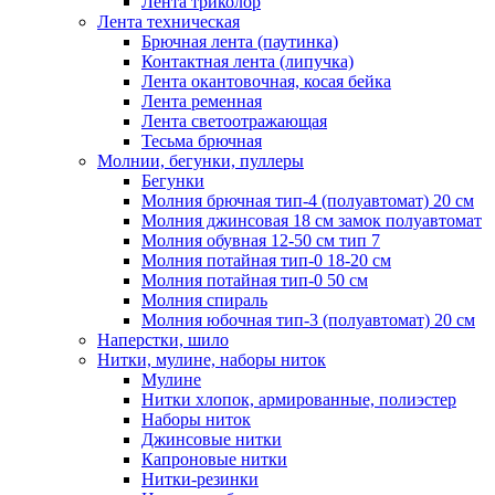
Лента триколор
Лента техническая
Брючная лента (паутинка)
Контактная лента (липучка)
Лента окантовочная, косая бейка
Лента ременная
Лента светоотражающая
Тесьма брючная
Молнии, бегунки, пуллеры
Бегунки
Молния брючная тип-4 (полуавтомат) 20 см
Молния джинсовая 18 см замок полуавтомат
Молния обувная 12-50 см тип 7
Молния потайная тип-0 18-20 см
Молния потайная тип-0 50 см
Молния спираль
Молния юбочная тип-3 (полуавтомат) 20 см
Наперстки, шило
Нитки, мулине, наборы ниток
Мулине
Нитки хлопок, армированные, полиэстер
Наборы ниток
Джинсовые нитки
Капроновые нитки
Нитки-резинки