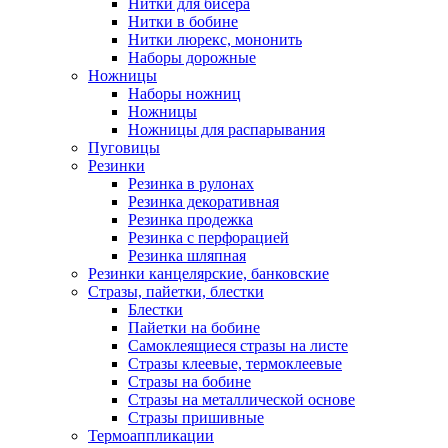
Нитки для бисера
Нитки в бобине
Нитки люрекс, мононить
Наборы дорожные
Ножницы
Наборы ножниц
Ножницы
Ножницы для распарывания
Пуговицы
Резинки
Резинка в рулонах
Резинка декоративная
Резинка продежка
Резинка с перфорацией
Резинка шляпная
Резинки канцелярские, банковские
Стразы, пайетки, блестки
Блестки
Пайетки на бобине
Самоклеящиеся стразы на листе
Стразы клеевые, термоклеевые
Стразы на бобине
Стразы на металлической основе
Стразы пришивные
Термоаппликации