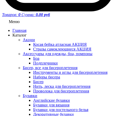
Товаров:
0
Сумма:
0.00 руб
Меню
Главная
Каталог
Акции
Косая бейка атласная АКЦИЯ
Стразы самоклеющиеся АКЦИЯ
Аксессуары для одежды, боа, помпоны
Боа
Подплечники
Бисер, все для бисероплетения
Инструменты и иглы для бисероплетения
Наборы бисера
Бисер
Нить, леска для бисероплетения
Проволока для бисероплетения
Булавки
Английские булавки
Булавки для вязания
Булавки для постельного белья
Декоративные булавки