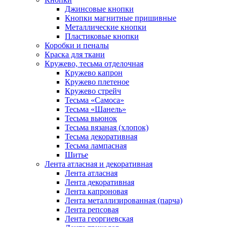
Джинсовые кнопки
Кнопки магнитные пришивные
Металлические кнопки
Пластиковые кнопки
Коробки и пеналы
Краска для ткани
Кружево, тесьма отделочная
Кружево капрон
Кружево плетеное
Кружево стрейч
Тесьма «Самоса»
Тесьма «Шанель»
Тесьма вьюнок
Тесьма вязаная (хлопок)
Тесьма декоративная
Тесьма лампасная
Шитье
Лента атласная и декоративная
Лента атласная
Лента декоративная
Лента капроновая
Лента металлизированная (парча)
Лента репсовая
Лента георгиевская