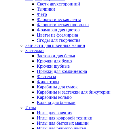
Скотч двухсторонний
Тычинки
Фетр
Флористическая лента
Флористическая проволка
Фоамиран для цветов
Цветы из фоамирана
Ягоды для творчества
Запчасти для швейных машин
Застежки
Застежки для белья
Крючки для белья
Крючки шубные
Пряжки для комбинезона
Фастексы
Фиксаторы
Карабины для сумок
Карабины и застежки для бижутерии
Карабины кольцо
Кольца для брелков
Иглы
Иглы для валяния
Иглы для ковровой техники
Иглы для бытовых машин
Иглы для ручного шитья