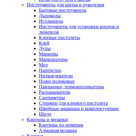
Инструменты для шитья и рукоделия
Бытовые инструменты
Дыроколы
Игольницы
Инструменты для установки кнопок и
люверсов
Клеевые пистолеты
Клей
Лупы
Маркеры
Маркираторы
Мел
Наперстки
Нитковдеватели
Ножи роликовые
Паяльники, термоаппликаторы
Распарыватели
Сантиметры
Стержни для клеевого пистолета
Швейные машинки и комплектующие
Шило
Картины и мозаики
Картины по номерам
Алмазная мозаика
Кнопки