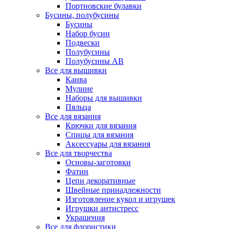
Портновские булавки
Бусины, полубусины
Бусины
Набор бусин
Подвески
Полубусины
Полубусины AB
Все для вышивки
Канва
Мулине
Наборы для вышивки
Пяльца
Все для вязания
Крючки для вязания
Спицы для вязания
Аксессуары для вязания
Все для творчества
Основы-заготовки
Фатин
Цепи декоративные
Швейные принадлежности
Изготовление кукол и игрушек
Игрушки антистресс
Украшения
Все для флористики