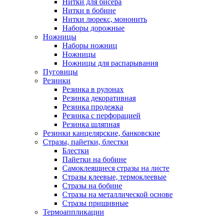
Нитки для бисера
Нитки в бобине
Нитки люрекс, мононить
Наборы дорожные
Ножницы
Наборы ножниц
Ножницы
Ножницы для распарывания
Пуговицы
Резинки
Резинка в рулонах
Резинка декоративная
Резинка продежка
Резинка с перфорацией
Резинка шляпная
Резинки канцелярские, банковские
Стразы, пайетки, блестки
Блестки
Пайетки на бобине
Самоклеящиеся стразы на листе
Стразы клеевые, термоклеевые
Стразы на бобине
Стразы на металлической основе
Стразы пришивные
Термоаппликации