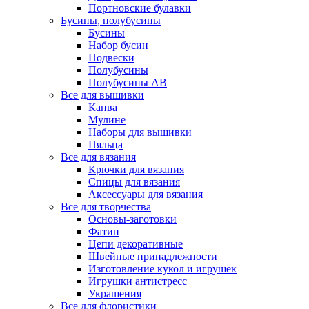
Портновские булавки
Бусины, полубусины
Бусины
Набор бусин
Подвески
Полубусины
Полубусины AB
Все для вышивки
Канва
Мулине
Наборы для вышивки
Пяльца
Все для вязания
Крючки для вязания
Спицы для вязания
Аксессуары для вязания
Все для творчества
Основы-заготовки
Фатин
Цепи декоративные
Швейные принадлежности
Изготовление кукол и игрушек
Игрушки антистресс
Украшения
Все для флористики