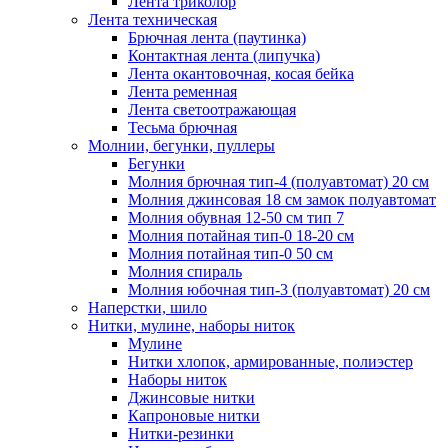
Лента триколор
Лента техническая
Брючная лента (паутинка)
Контактная лента (липучка)
Лента окантовочная, косая бейка
Лента ременная
Лента светоотражающая
Тесьма брючная
Молнии, бегунки, пуллеры
Бегунки
Молния брючная тип-4 (полуавтомат) 20 см
Молния джинсовая 18 см замок полуавтомат
Молния обувная 12-50 см тип 7
Молния потайная тип-0 18-20 см
Молния потайная тип-0 50 см
Молния спираль
Молния юбочная тип-3 (полуавтомат) 20 см
Наперстки, шило
Нитки, мулине, наборы ниток
Мулине
Нитки хлопок, армированные, полиэстер
Наборы ниток
Джинсовые нитки
Капроновые нитки
Нитки-резинки