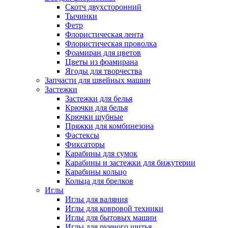
Скотч двухсторонний
Тычинки
Фетр
Флористическая лента
Флористическая проволка
Фоамиран для цветов
Цветы из фоамирана
Ягоды для творчества
Запчасти для швейных машин
Застежки
Застежки для белья
Крючки для белья
Крючки шубные
Пряжки для комбинезона
Фастексы
Фиксаторы
Карабины для сумок
Карабины и застежки для бижутерии
Карабины кольцо
Кольца для брелков
Иглы
Иглы для валяния
Иглы для ковровой техники
Иглы для бытовых машин
Иглы для ручного шитья