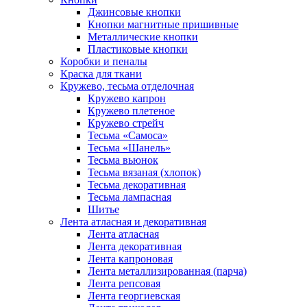
Джинсовые кнопки
Кнопки магнитные пришивные
Металлические кнопки
Пластиковые кнопки
Коробки и пеналы
Краска для ткани
Кружево, тесьма отделочная
Кружево капрон
Кружево плетеное
Кружево стрейч
Тесьма «Самоса»
Тесьма «Шанель»
Тесьма вьюнок
Тесьма вязаная (хлопок)
Тесьма декоративная
Тесьма лампасная
Шитье
Лента атласная и декоративная
Лента атласная
Лента декоративная
Лента капроновая
Лента металлизированная (парча)
Лента репсовая
Лента георгиевская