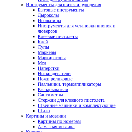
Инструменты для шитья и рукоделия
Бытовые инструменты
Дыроколы
Игольницы
Инструменты для установки кнопок и
люверсов
Клеевые пистолеты
Клей
Лупы
Маркеры
Маркираторы
Мел
Наперстки
Нитковдеватели
Ножи роликовые
Паяльники, термоаппликаторы
Распарыватели
Сантиметры
Стержни для клеевого пистолета
Швейные машинки и комплектующие
Шило
Картины и мозаики
Картины по номерам
Алмазная мозаика
Кнопки