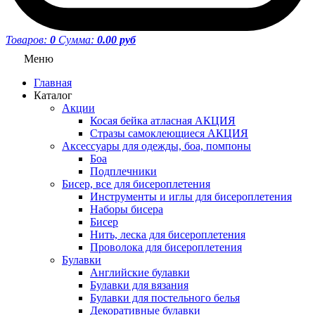
Товаров:
0
Сумма:
0.00 руб
Меню
Главная
Каталог
Акции
Косая бейка атласная АКЦИЯ
Стразы самоклеющиеся АКЦИЯ
Аксессуары для одежды, боа, помпоны
Боа
Подплечники
Бисер, все для бисероплетения
Инструменты и иглы для бисероплетения
Наборы бисера
Бисер
Нить, леска для бисероплетения
Проволока для бисероплетения
Булавки
Английские булавки
Булавки для вязания
Булавки для постельного белья
Декоративные булавки