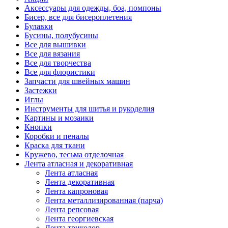
Аксессуары для одежды, боа, помпоны
Бисер, все для бисероплетения
Булавки
Бусины, полубусины
Все для вышивки
Все для вязания
Все для творчества
Все для флористики
Запчасти для швейных машин
Застежки
Иглы
Инструменты для шитья и рукоделия
Картины и мозаики
Кнопки
Коробки и пеналы
Краска для ткани
Кружево, тесьма отделочная
Лента атласная и декоративная
Лента атласная
Лента декоративная
Лента капроновая
Лента металлизированная (парча)
Лента репсовая
Лента георгиевская
Лента триколор