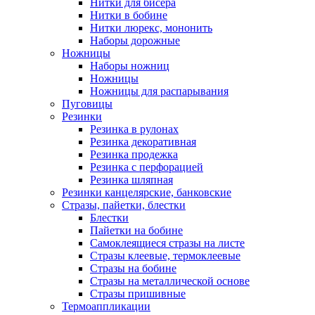
Нитки для бисера
Нитки в бобине
Нитки люрекс, мононить
Наборы дорожные
Ножницы
Наборы ножниц
Ножницы
Ножницы для распарывания
Пуговицы
Резинки
Резинка в рулонах
Резинка декоративная
Резинка продежка
Резинка с перфорацией
Резинка шляпная
Резинки канцелярские, банковские
Стразы, пайетки, блестки
Блестки
Пайетки на бобине
Самоклеящиеся стразы на листе
Стразы клеевые, термоклеевые
Стразы на бобине
Стразы на металлической основе
Стразы пришивные
Термоаппликации