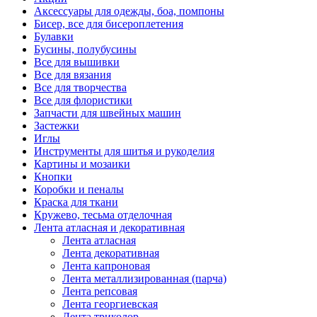
Аксессуары для одежды, боа, помпоны
Бисер, все для бисероплетения
Булавки
Бусины, полубусины
Все для вышивки
Все для вязания
Все для творчества
Все для флористики
Запчасти для швейных машин
Застежки
Иглы
Инструменты для шитья и рукоделия
Картины и мозаики
Кнопки
Коробки и пеналы
Краска для ткани
Кружево, тесьма отделочная
Лента атласная и декоративная
Лента атласная
Лента декоративная
Лента капроновая
Лента металлизированная (парча)
Лента репсовая
Лента георгиевская
Лента триколор