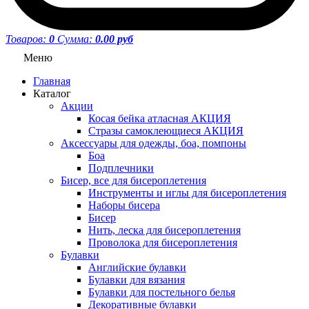
Товаров:
0
Сумма:
0.00 руб
Меню
Главная
Каталог
Акции
Косая бейка атласная АКЦИЯ
Стразы самоклеющиеся АКЦИЯ
Аксессуары для одежды, боа, помпоны
Боа
Подплечники
Бисер, все для бисероплетения
Инструменты и иглы для бисероплетения
Наборы бисера
Бисер
Нить, леска для бисероплетения
Проволока для бисероплетения
Булавки
Английские булавки
Булавки для вязания
Булавки для постельного белья
Декоративные булавки