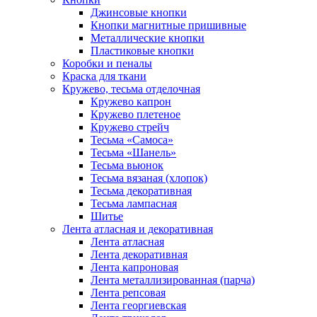
Джинсовые кнопки
Кнопки магнитные пришивные
Металлические кнопки
Пластиковые кнопки
Коробки и пеналы
Краска для ткани
Кружево, тесьма отделочная
Кружево капрон
Кружево плетеное
Кружево стрейч
Тесьма «Самоса»
Тесьма «Шанель»
Тесьма вьюнок
Тесьма вязаная (хлопок)
Тесьма декоративная
Тесьма лампасная
Шитье
Лента атласная и декоративная
Лента атласная
Лента декоративная
Лента капроновая
Лента металлизированная (парча)
Лента репсовая
Лента георгиевская