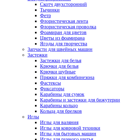
Скотч двухсторонний
Тычинки
Фетр
Флористическая лента
Флористическая проволка
Фоамиран для цветов
Цветы из фоамирана
Ягоды для творчества
Запчасти для швейных машин
Застежки
Застежки для белья
Крючки для белья
Крючки шубные
Пряжки для комбинезона
Фастексы
Фиксаторы
Карабины для сумок
Карабины и застежки для бижутерии
Карабины кольцо
Кольца для брелков
Иглы
Иглы для валяния
Иглы для ковровой техники
Иглы для бытовых машин
Иглы для ручного шитья