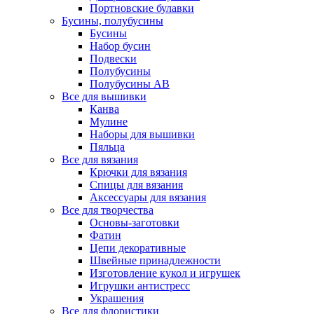
Портновские булавки
Бусины, полубусины
Бусины
Набор бусин
Подвески
Полубусины
Полубусины AB
Все для вышивки
Канва
Мулине
Наборы для вышивки
Пяльца
Все для вязания
Крючки для вязания
Спицы для вязания
Аксессуары для вязания
Все для творчества
Основы-заготовки
Фатин
Цепи декоративные
Швейные принадлежности
Изготовление кукол и игрушек
Игрушки антистресс
Украшения
Все для флористики