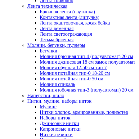
Лента триколор
Лента техническая
Брючная лента (паутинка)
Контактная лента (липучка)
Лента окантовочная, косая бейка
Лента ременная
Лента светоотражающая
Тесьма брючная
Молнии, бегунки, пуллеры
Бегунки
Молния брючная тип-4 (полуавтомат) 20 см
Молния джинсовая 18 см замок полуавтомат
Молния обувная 12-50 см тип 7
Молния потайная тип-0 18-20 см
Молния потайная тип-0 50 см
Молния спираль
Молния юбочная тип-3 (полуавтомат) 20 см
Наперстки, шило
Нитки, мулине, наборы ниток
Мулине
Нитки хлопок, армированные, полиэстер
Наборы ниток
Джинсовые нитки
Капроновые нитки
Нитки-резинки