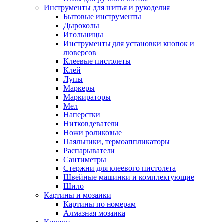
Инструменты для шитья и рукоделия
Бытовые инструменты
Дыроколы
Игольницы
Инструменты для установки кнопок и
люверсов
Клеевые пистолеты
Клей
Лупы
Маркеры
Маркираторы
Мел
Наперстки
Нитковдеватели
Ножи роликовые
Паяльники, термоаппликаторы
Распарыватели
Сантиметры
Стержни для клеевого пистолета
Швейные машинки и комплектующие
Шило
Картины и мозаики
Картины по номерам
Алмазная мозаика
Кнопки