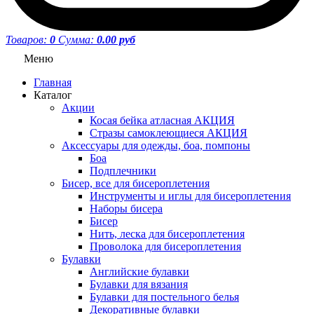
Товаров:
0
Сумма:
0.00 руб
Меню
Главная
Каталог
Акции
Косая бейка атласная АКЦИЯ
Стразы самоклеющиеся АКЦИЯ
Аксессуары для одежды, боа, помпоны
Боа
Подплечники
Бисер, все для бисероплетения
Инструменты и иглы для бисероплетения
Наборы бисера
Бисер
Нить, леска для бисероплетения
Проволока для бисероплетения
Булавки
Английские булавки
Булавки для вязания
Булавки для постельного белья
Декоративные булавки