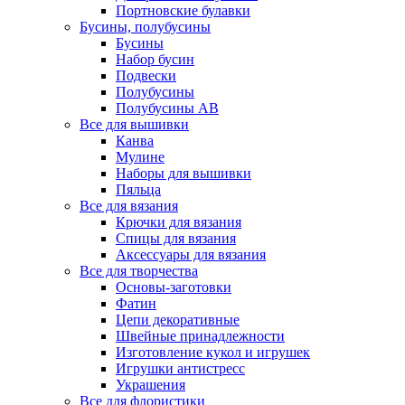
Портновские булавки
Бусины, полубусины
Бусины
Набор бусин
Подвески
Полубусины
Полубусины AB
Все для вышивки
Канва
Мулине
Наборы для вышивки
Пяльца
Все для вязания
Крючки для вязания
Спицы для вязания
Аксессуары для вязания
Все для творчества
Основы-заготовки
Фатин
Цепи декоративные
Швейные принадлежности
Изготовление кукол и игрушек
Игрушки антистресс
Украшения
Все для флористики