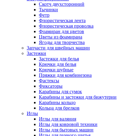
Скотч двухсторонний
Тычинки
Фетр
Флористическая лента
Флористическая проволка
Фоамиран для цветов
Цветы из фоамирана
Ягоды для творчества
Запчасти для швейных машин
Застежки
Застежки для белья
Крючки для белья
Крючки шубные
Пряжки для комбинезона
Фастексы
Фиксаторы
Карабины для сумок
Карабины и застежки для бижутерии
Карабины кольцо
Кольца для брелков
Иглы
Иглы для валяния
Иглы для ковровой техники
Иглы для бытовых машин
Иглы для ручного шитья