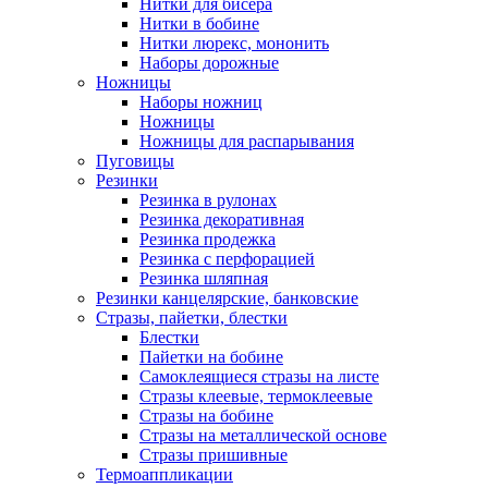
Нитки для бисера
Нитки в бобине
Нитки люрекс, мононить
Наборы дорожные
Ножницы
Наборы ножниц
Ножницы
Ножницы для распарывания
Пуговицы
Резинки
Резинка в рулонах
Резинка декоративная
Резинка продежка
Резинка с перфорацией
Резинка шляпная
Резинки канцелярские, банковские
Стразы, пайетки, блестки
Блестки
Пайетки на бобине
Самоклеящиеся стразы на листе
Стразы клеевые, термоклеевые
Стразы на бобине
Стразы на металлической основе
Стразы пришивные
Термоаппликации