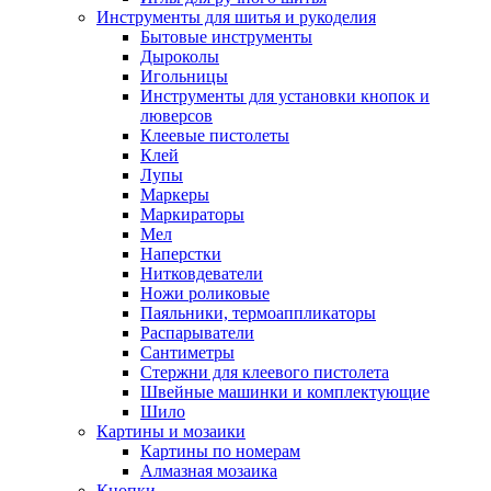
Инструменты для шитья и рукоделия
Бытовые инструменты
Дыроколы
Игольницы
Инструменты для установки кнопок и
люверсов
Клеевые пистолеты
Клей
Лупы
Маркеры
Маркираторы
Мел
Наперстки
Нитковдеватели
Ножи роликовые
Паяльники, термоаппликаторы
Распарыватели
Сантиметры
Стержни для клеевого пистолета
Швейные машинки и комплектующие
Шило
Картины и мозаики
Картины по номерам
Алмазная мозаика
Кнопки