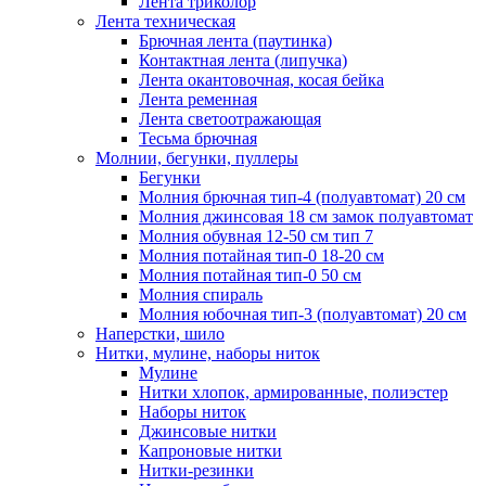
Лента триколор
Лента техническая
Брючная лента (паутинка)
Контактная лента (липучка)
Лента окантовочная, косая бейка
Лента ременная
Лента светоотражающая
Тесьма брючная
Молнии, бегунки, пуллеры
Бегунки
Молния брючная тип-4 (полуавтомат) 20 см
Молния джинсовая 18 см замок полуавтомат
Молния обувная 12-50 см тип 7
Молния потайная тип-0 18-20 см
Молния потайная тип-0 50 см
Молния спираль
Молния юбочная тип-3 (полуавтомат) 20 см
Наперстки, шило
Нитки, мулине, наборы ниток
Мулине
Нитки хлопок, армированные, полиэстер
Наборы ниток
Джинсовые нитки
Капроновые нитки
Нитки-резинки