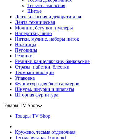
Тесьма лампасная
Шитье
Лента атласная и декоративная
Лента техническая
Молнии, бегунки, пуллеры
Наперстки, шило
Нитки, мулине, наборы ниток
Ножницы
Пуговицы
Резинки
Резинки канцелярские, банковские
Стразы, пайетки, блестки
Термоаппликации
Упаковка
Фурнитура для бюстгальтеров
Шнуры, шнурки и шпагаты
Шторная фурнитура
Товары TV Shop
Товары TV Shop
Кружево, тесьма отделочная
Тесьма вязаная (хлопок)