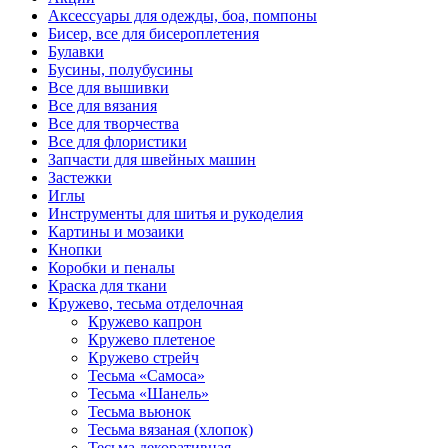
Аксессуары для одежды, боа, помпоны
Бисер, все для бисероплетения
Булавки
Бусины, полубусины
Все для вышивки
Все для вязания
Все для творчества
Все для флористики
Запчасти для швейных машин
Застежки
Иглы
Инструменты для шитья и рукоделия
Картины и мозаики
Кнопки
Коробки и пеналы
Краска для ткани
Кружево, тесьма отделочная
Кружево капрон
Кружево плетеное
Кружево стрейч
Тесьма «Самоса»
Тесьма «Шанель»
Тесьма вьюнок
Тесьма вязаная (хлопок)
Тесьма декоративная