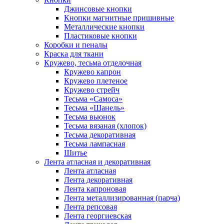
Джинсовые кнопки
Кнопки магнитные пришивные
Металлические кнопки
Пластиковые кнопки
Коробки и пеналы
Краска для ткани
Кружево, тесьма отделочная
Кружево капрон
Кружево плетеное
Кружево стрейч
Тесьма «Самоса»
Тесьма «Шанель»
Тесьма вьюнок
Тесьма вязаная (хлопок)
Тесьма декоративная
Тесьма лампасная
Шитье
Лента атласная и декоративная
Лента атласная
Лента декоративная
Лента капроновая
Лента металлизированная (парча)
Лента репсовая
Лента георгиевская