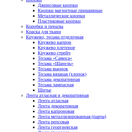
Джинсовые кнопки
Кнопки магнитные пришивные
Металлические кнопки
Пластиковые кнопки
Коробки и пеналы
Краска для ткани
Кружево, тесьма отделочная
Кружево капрон
Кружево плетеное
Кружево стрейч
Тесьма «Самоса»
Тесьма «Шанель»
Тесьма вьюнок
Тесьма вязаная (хлопок)
Тесьма декоративная
Тесьма лампасная
Шитье
Лента атласная и декоративная
Лента атласная
Лента декоративная
Лента капроновая
Лента металлизированная (парча)
Лента репсовая
Лента георгиевская