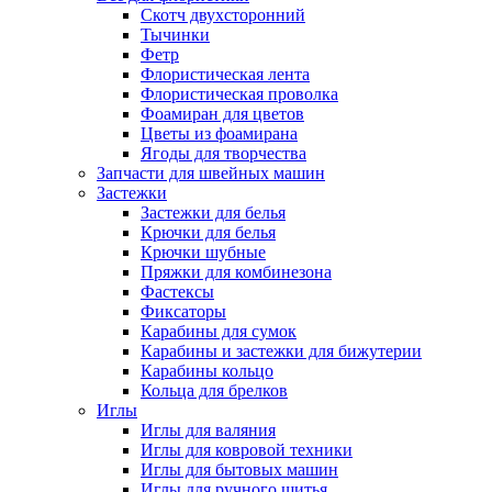
Скотч двухсторонний
Тычинки
Фетр
Флористическая лента
Флористическая проволка
Фоамиран для цветов
Цветы из фоамирана
Ягоды для творчества
Запчасти для швейных машин
Застежки
Застежки для белья
Крючки для белья
Крючки шубные
Пряжки для комбинезона
Фастексы
Фиксаторы
Карабины для сумок
Карабины и застежки для бижутерии
Карабины кольцо
Кольца для брелков
Иглы
Иглы для валяния
Иглы для ковровой техники
Иглы для бытовых машин
Иглы для ручного шитья