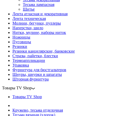
Тесьма лампасная
Шитье
Лента атласная и декоративная
Лента техническая
Молнии, бегунки, пуллеры
Наперстки, шило
Нитки, мулине, наборы ниток
Ножницы
Пуговицы
Резинки
Резинки канцелярские, банковские
Стразы, пайетки, блестки
Термоаппликации
Упаковка
Фурнитура для бюстгальтеров
Шнуры, шнурки и шпагаты
Шторная фурнитура
Товары TV Shop
Товары TV Shop
Кружево, тесьма отделочная
Тесьма вязаная (хлопок)