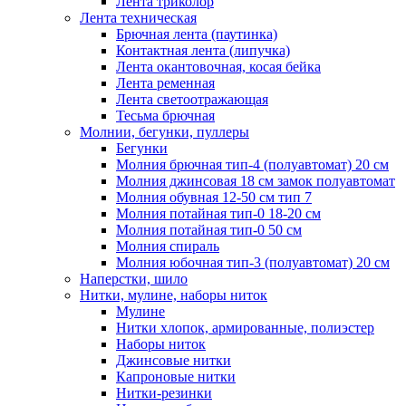
Лента триколор
Лента техническая
Брючная лента (паутинка)
Контактная лента (липучка)
Лента окантовочная, косая бейка
Лента ременная
Лента светоотражающая
Тесьма брючная
Молнии, бегунки, пуллеры
Бегунки
Молния брючная тип-4 (полуавтомат) 20 см
Молния джинсовая 18 см замок полуавтомат
Молния обувная 12-50 см тип 7
Молния потайная тип-0 18-20 см
Молния потайная тип-0 50 см
Молния спираль
Молния юбочная тип-3 (полуавтомат) 20 см
Наперстки, шило
Нитки, мулине, наборы ниток
Мулине
Нитки хлопок, армированные, полиэстер
Наборы ниток
Джинсовые нитки
Капроновые нитки
Нитки-резинки