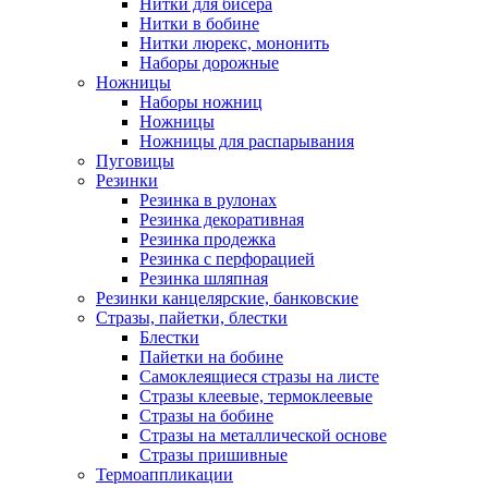
Нитки для бисера
Нитки в бобине
Нитки люрекс, мононить
Наборы дорожные
Ножницы
Наборы ножниц
Ножницы
Ножницы для распарывания
Пуговицы
Резинки
Резинка в рулонах
Резинка декоративная
Резинка продежка
Резинка с перфорацией
Резинка шляпная
Резинки канцелярские, банковские
Стразы, пайетки, блестки
Блестки
Пайетки на бобине
Самоклеящиеся стразы на листе
Стразы клеевые, термоклеевые
Стразы на бобине
Стразы на металлической основе
Стразы пришивные
Термоаппликации