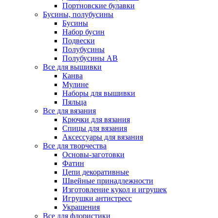
Портновские булавки
Бусины, полубусины
Бусины
Набор бусин
Подвески
Полубусины
Полубусины AB
Все для вышивки
Канва
Мулине
Наборы для вышивки
Пяльца
Все для вязания
Крючки для вязания
Спицы для вязания
Аксессуары для вязания
Все для творчества
Основы-заготовки
Фатин
Цепи декоративные
Швейные принадлежности
Изготовление кукол и игрушек
Игрушки антистресс
Украшения
Все для флористики