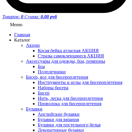
Товаров:
0
Сумма:
0.00 руб
Меню
Главная
Каталог
Акции
Косая бейка атласная АКЦИЯ
Стразы самоклеющиеся АКЦИЯ
Аксессуары для одежды, боа, помпоны
Боа
Подплечники
Бисер, все для бисероплетения
Инструменты и иглы для бисероплетения
Наборы бисера
Бисер
Нить, леска для бисероплетения
Проволока для бисероплетения
Булавки
Английские булавки
Булавки для вязания
Булавки для постельного белья
Декоративные булавки