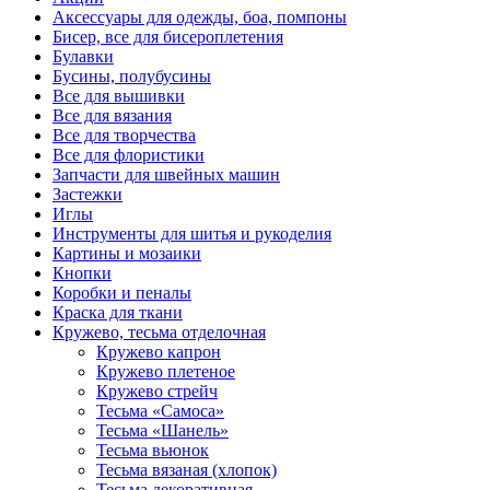
Аксессуары для одежды, боа, помпоны
Бисер, все для бисероплетения
Булавки
Бусины, полубусины
Все для вышивки
Все для вязания
Все для творчества
Все для флористики
Запчасти для швейных машин
Застежки
Иглы
Инструменты для шитья и рукоделия
Картины и мозаики
Кнопки
Коробки и пеналы
Краска для ткани
Кружево, тесьма отделочная
Кружево капрон
Кружево плетеное
Кружево стрейч
Тесьма «Самоса»
Тесьма «Шанель»
Тесьма вьюнок
Тесьма вязаная (хлопок)
Тесьма декоративная