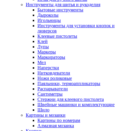
Инструменты для шитья и рукоделия
Бытовые инструменты
Дыроколы
Игольницы
Инструменты для установки кнопок и
люверсов
Клеевые пистолеты
Клей
Лупы
Маркеры
Маркираторы
Мел
Наперстки
Нитковдеватели
Ножи роликовые
Паяльники, термоаппликаторы
Распарыватели
Сантиметры
Стержни для клеевого пистолета
Швейные машинки и комплектующие
Шило
Картины и мозаики
Картины по номерам
Алмазная мозаика
Кнопки