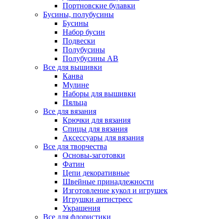
Портновские булавки
Бусины, полубусины
Бусины
Набор бусин
Подвески
Полубусины
Полубусины AB
Все для вышивки
Канва
Мулине
Наборы для вышивки
Пяльца
Все для вязания
Крючки для вязания
Спицы для вязания
Аксессуары для вязания
Все для творчества
Основы-заготовки
Фатин
Цепи декоративные
Швейные принадлежности
Изготовление кукол и игрушек
Игрушки антистресс
Украшения
Все для флористики