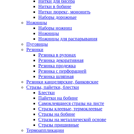
Нитки для бисера
Нитки в бобине
Нитки люрекс, мононить
Наборы дорожные
Ножницы
Наборы ножниц
Ножницы
Ножницы для распарывания
Пуговицы
Резинки
Резинка в рулонах
Резинка декоративная
Резинка продежка
Резинка с перфорацией
Резинка шляпная
Резинки канцелярские, банковские
Стразы, пайетки, блестки
Блестки
Пайетки на бобине
Самоклеящиеся стразы на листе
Стразы клеевые, термоклеевые
Стразы на бобине
Стразы на металлической основе
Стразы пришивные
Термоаппликации