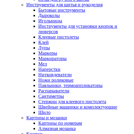
Инструменты для шитья и рукоделия
Бытовые инструменты
Дыроколы
Игольницы
Инструменты для установки кнопок и
люверсов
Клеевые пистолеты
Клей
Лупы
Маркеры
Маркираторы
Мел
Наперстки
Нитковдеватели
Ножи роликовые
Паяльники, термоаппликаторы
Распарыватели
Сантиметры
Стержни для клеевого пистолета
Швейные машинки и комплектующие
Шило
Картины и мозаики
Картины по номерам
Алмазная мозаика
Кнопки