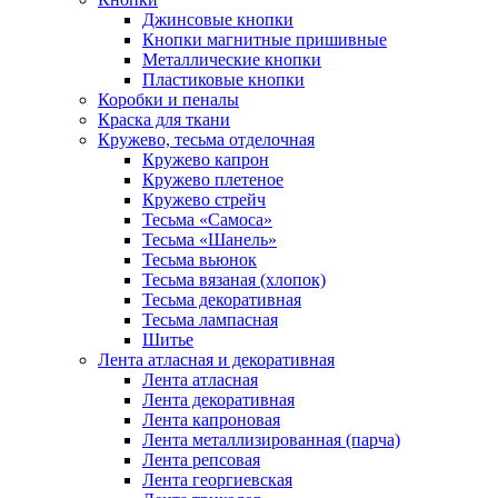
Джинсовые кнопки
Кнопки магнитные пришивные
Металлические кнопки
Пластиковые кнопки
Коробки и пеналы
Краска для ткани
Кружево, тесьма отделочная
Кружево капрон
Кружево плетеное
Кружево стрейч
Тесьма «Самоса»
Тесьма «Шанель»
Тесьма вьюнок
Тесьма вязаная (хлопок)
Тесьма декоративная
Тесьма лампасная
Шитье
Лента атласная и декоративная
Лента атласная
Лента декоративная
Лента капроновая
Лента металлизированная (парча)
Лента репсовая
Лента георгиевская