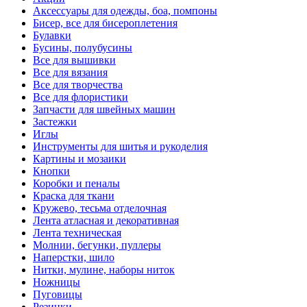
Аксессуары для одежды, боа, помпоны
Бисер, все для бисероплетения
Булавки
Бусины, полубусины
Все для вышивки
Все для вязания
Все для творчества
Все для флористики
Запчасти для швейных машин
Застежки
Иглы
Инструменты для шитья и рукоделия
Картины и мозаики
Кнопки
Коробки и пеналы
Краска для ткани
Кружево, тесьма отделочная
Лента атласная и декоративная
Лента техническая
Молнии, бегунки, пуллеры
Наперстки, шило
Нитки, мулине, наборы ниток
Ножницы
Пуговицы
Резинки