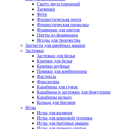
Скотч двухсторонний
Тычинки
Фетр
Флористическая лента
Флористическая проволка
Фоамиран для цветов
Цветы из фоамирана
Ягоды для творчества
Запчасти для швейных машин
Застежки
Застежки для белья
Крючки для белья
Крючки шубные
Пряжки для комбинезона
Фастексы
Фиксаторы
Карабины для сумок
Карабины и застежки для бижутерии
Карабины кольцо
Кольца для брелков
Иглы
Иглы для валяния
Иглы для ковровой техники
Иглы для бытовых машин
Иглы для ручного шитья