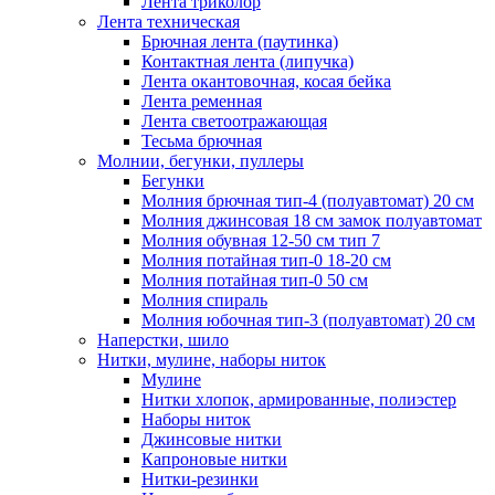
Лента триколор
Лента техническая
Брючная лента (паутинка)
Контактная лента (липучка)
Лента окантовочная, косая бейка
Лента ременная
Лента светоотражающая
Тесьма брючная
Молнии, бегунки, пуллеры
Бегунки
Молния брючная тип-4 (полуавтомат) 20 см
Молния джинсовая 18 см замок полуавтомат
Молния обувная 12-50 см тип 7
Молния потайная тип-0 18-20 см
Молния потайная тип-0 50 см
Молния спираль
Молния юбочная тип-3 (полуавтомат) 20 см
Наперстки, шило
Нитки, мулине, наборы ниток
Мулине
Нитки хлопок, армированные, полиэстер
Наборы ниток
Джинсовые нитки
Капроновые нитки
Нитки-резинки