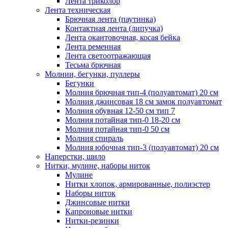
Лента триколор
Лента техническая
Брючная лента (паутинка)
Контактная лента (липучка)
Лента окантовочная, косая бейка
Лента ременная
Лента светоотражающая
Тесьма брючная
Молнии, бегунки, пуллеры
Бегунки
Молния брючная тип-4 (полуавтомат) 20 см
Молния джинсовая 18 см замок полуавтомат
Молния обувная 12-50 см тип 7
Молния потайная тип-0 18-20 см
Молния потайная тип-0 50 см
Молния спираль
Молния юбочная тип-3 (полуавтомат) 20 см
Наперстки, шило
Нитки, мулине, наборы ниток
Мулине
Нитки хлопок, армированные, полиэстер
Наборы ниток
Джинсовые нитки
Капроновые нитки
Нитки-резинки