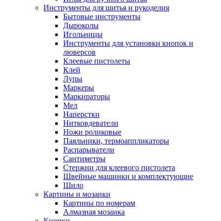
Инструменты для шитья и рукоделия
Бытовые инструменты
Дыроколы
Игольницы
Инструменты для установки кнопок и
люверсов
Клеевые пистолеты
Клей
Лупы
Маркеры
Маркираторы
Мел
Наперстки
Нитковдеватели
Ножи роликовые
Паяльники, термоаппликаторы
Распарыватели
Сантиметры
Стержни для клеевого пистолета
Швейные машинки и комплектующие
Шило
Картины и мозаики
Картины по номерам
Алмазная мозаика
Кнопки