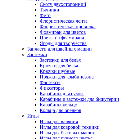
Скотч двухсторонний
Тычинки
Фетр
Флористическая лента
Флористическая проволка
Фоамиран для цветов
Цветы из фоамирана
Ягоды для творчества
Запчасти для швейных машин
Застежки
Застежки для белья
Крючки для белья
Крючки шубные
Пряжки для комбинезона
Фастексы
Фиксаторы
Карабины для сумок
Карабины и застежки для бижутерии
Карабины кольцо
Кольца для брелков
Иглы
Иглы для валяния
Иглы для ковровой техники
Иглы для бытовых машин
Иглы для ручного шитья