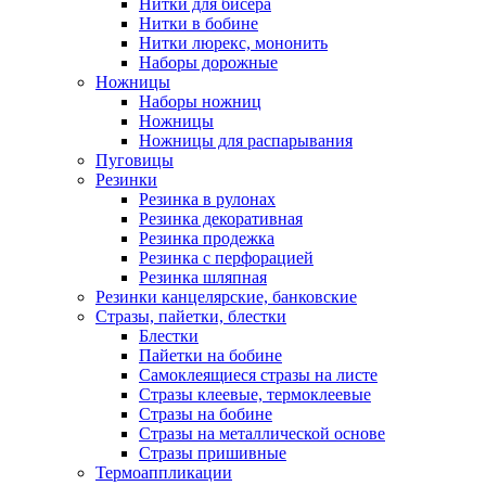
Нитки для бисера
Нитки в бобине
Нитки люрекс, мононить
Наборы дорожные
Ножницы
Наборы ножниц
Ножницы
Ножницы для распарывания
Пуговицы
Резинки
Резинка в рулонах
Резинка декоративная
Резинка продежка
Резинка с перфорацией
Резинка шляпная
Резинки канцелярские, банковские
Стразы, пайетки, блестки
Блестки
Пайетки на бобине
Самоклеящиеся стразы на листе
Стразы клеевые, термоклеевые
Стразы на бобине
Стразы на металлической основе
Стразы пришивные
Термоаппликации