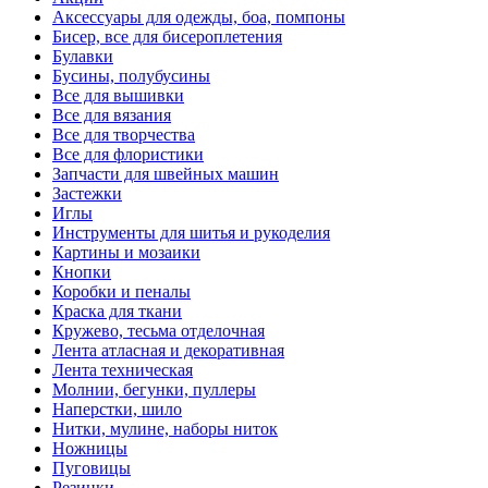
Аксессуары для одежды, боа, помпоны
Бисер, все для бисероплетения
Булавки
Бусины, полубусины
Все для вышивки
Все для вязания
Все для творчества
Все для флористики
Запчасти для швейных машин
Застежки
Иглы
Инструменты для шитья и рукоделия
Картины и мозаики
Кнопки
Коробки и пеналы
Краска для ткани
Кружево, тесьма отделочная
Лента атласная и декоративная
Лента техническая
Молнии, бегунки, пуллеры
Наперстки, шило
Нитки, мулине, наборы ниток
Ножницы
Пуговицы
Резинки