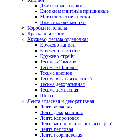
Джинсовые кнопки
Кнопки магнитные пришивные
Металлические кнопки
Пластиковые кнопки
Коробки и пеналы
Краска для ткани
Кружево, тесьма отделочная
Кружево капрон
Кружево плетеное
Кружево стрейч
Тесьма «Самоса»
Тесьма «Шанель»
Тесьма вьюнок
Тесьма вязаная (хлопок)
Тесьма декоративная
Тесьма лампасная
Шитье
Лента атласная и декоративная
Лента атласная
Лента декоративная
Лента капроновая
Лента металлизированная (парча)
Лента репсовая
Лента георгиевская