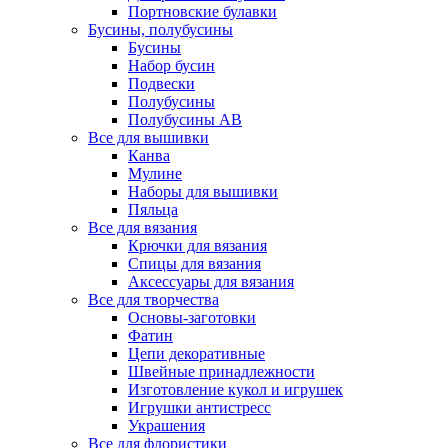
Портновские булавки
Бусины, полубусины
Бусины
Набор бусин
Подвески
Полубусины
Полубусины AB
Все для вышивки
Канва
Мулине
Наборы для вышивки
Пяльца
Все для вязания
Крючки для вязания
Спицы для вязания
Аксессуары для вязания
Все для творчества
Основы-заготовки
Фатин
Цепи декоративные
Швейные принадлежности
Изготовление кукол и игрушек
Игрушки антистресс
Украшения
Все для флористики