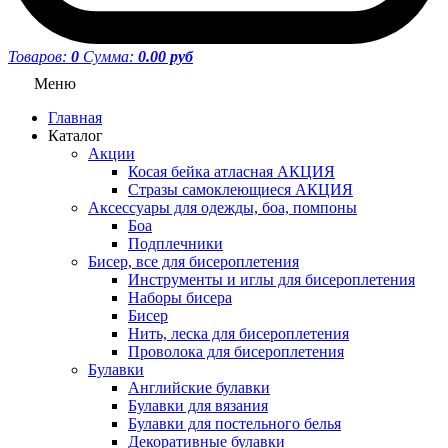
Товаров:
0
Сумма:
0.00 руб
Меню
Главная
Каталог
Акции
Косая бейка атласная АКЦИЯ
Стразы самоклеющиеся АКЦИЯ
Аксессуары для одежды, боа, помпоны
Боа
Подплечники
Бисер, все для бисероплетения
Инструменты и иглы для бисероплетения
Наборы бисера
Бисер
Нить, леска для бисероплетения
Проволока для бисероплетения
Булавки
Английские булавки
Булавки для вязания
Булавки для постельного белья
Декоративные булавки