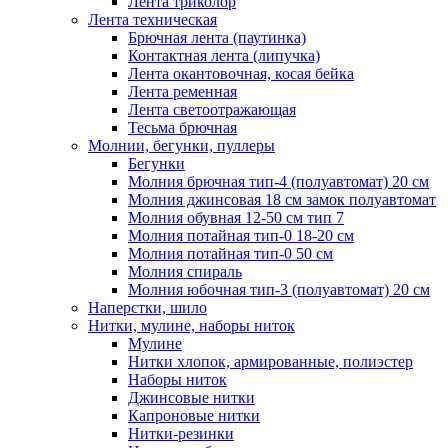
Лента триколор
Лента техническая
Брючная лента (паутинка)
Контактная лента (липучка)
Лента окантовочная, косая бейка
Лента ременная
Лента светоотражающая
Тесьма брючная
Молнии, бегунки, пуллеры
Бегунки
Молния брючная тип-4 (полуавтомат) 20 см
Молния джинсовая 18 см замок полуавтомат
Молния обувная 12-50 см тип 7
Молния потайная тип-0 18-20 см
Молния потайная тип-0 50 см
Молния спираль
Молния юбочная тип-3 (полуавтомат) 20 см
Наперстки, шило
Нитки, мулине, наборы ниток
Мулине
Нитки хлопок, армированные, полиэстер
Наборы ниток
Джинсовые нитки
Капроновые нитки
Нитки-резинки