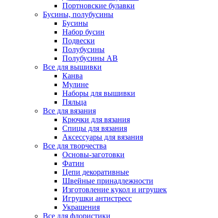
Портновские булавки
Бусины, полубусины
Бусины
Набор бусин
Подвески
Полубусины
Полубусины AB
Все для вышивки
Канва
Мулине
Наборы для вышивки
Пяльца
Все для вязания
Крючки для вязания
Спицы для вязания
Аксессуары для вязания
Все для творчества
Основы-заготовки
Фатин
Цепи декоративные
Швейные принадлежности
Изготовление кукол и игрушек
Игрушки антистресс
Украшения
Все для флористики