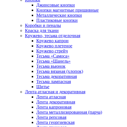
Джинсовые кнопки
Кнопки магнитные пришивные
Металлические кнопки
Пластиковые кнопки
Коробки и пеналы
Краска для ткани
Кружево, тесьма отделочная
Кружево капрон
Кружево плетеное
Кружево стрейч
Тесьма «Самоса»
Тесьма «Шанель»
Тесьма вьюнок
Тесьма вязаная (хлопок)
Тесьма декоративная
Тесьма лампасная
Шитье
Лента атласная и декоративная
Лента атласная
Лента декоративная
Лента капроновая
Лента металлизированная (парча)
Лента репсовая
Лента георгиевская