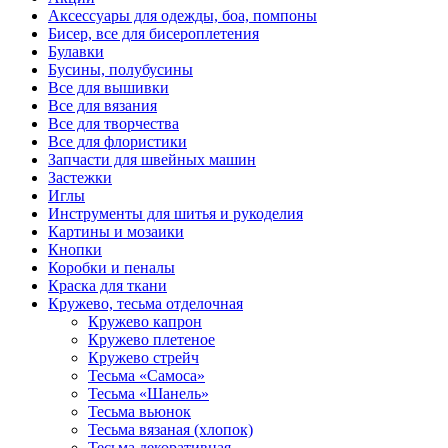
Аксессуары для одежды, боа, помпоны
Бисер, все для бисероплетения
Булавки
Бусины, полубусины
Все для вышивки
Все для вязания
Все для творчества
Все для флористики
Запчасти для швейных машин
Застежки
Иглы
Инструменты для шитья и рукоделия
Картины и мозаики
Кнопки
Коробки и пеналы
Краска для ткани
Кружево, тесьма отделочная
Кружево капрон
Кружево плетеное
Кружево стрейч
Тесьма «Самоса»
Тесьма «Шанель»
Тесьма вьюнок
Тесьма вязаная (хлопок)
Тесьма декоративная