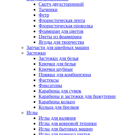
Скотч двухсторонний
Тычинки
Фетр
Флористическая лента
Флористическая проволка
Фоамиран для цветов
Цветы из фоамирана
Ягоды для творчества
Запчасти для швейных машин
Застежки
Застежки для белья
Крючки для белья
Крючки шубные
Пряжки для комбинезона
Фастексы
Фиксаторы
Карабины для сумок
Карабины и застежки для бижутерии
Карабины кольцо
Кольца для брелков
Иглы
Иглы для валяния
Иглы для ковровой техники
Иглы для бытовых машин
Иглы для ручного шитья