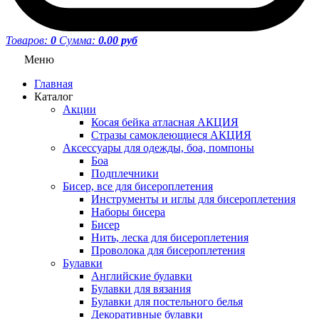
Товаров:
0
Сумма:
0.00 руб
Меню
Главная
Каталог
Акции
Косая бейка атласная АКЦИЯ
Стразы самоклеющиеся АКЦИЯ
Аксессуары для одежды, боа, помпоны
Боа
Подплечники
Бисер, все для бисероплетения
Инструменты и иглы для бисероплетения
Наборы бисера
Бисер
Нить, леска для бисероплетения
Проволока для бисероплетения
Булавки
Английские булавки
Булавки для вязания
Булавки для постельного белья
Декоративные булавки