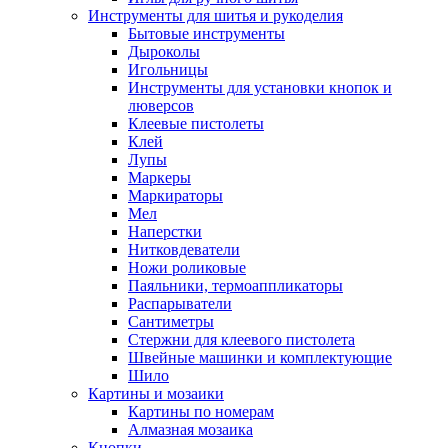
Инструменты для шитья и рукоделия
Бытовые инструменты
Дыроколы
Игольницы
Инструменты для установки кнопок и
люверсов
Клеевые пистолеты
Клей
Лупы
Маркеры
Маркираторы
Мел
Наперстки
Нитковдеватели
Ножи роликовые
Паяльники, термоаппликаторы
Распарыватели
Сантиметры
Стержни для клеевого пистолета
Швейные машинки и комплектующие
Шило
Картины и мозаики
Картины по номерам
Алмазная мозаика
Кнопки