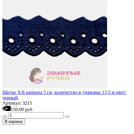
Шитье Х/Б ширина 5 см, количество в упаковке 13,5 м цвет:
черный
Артикул: 3215
150.00 руб
В корзину