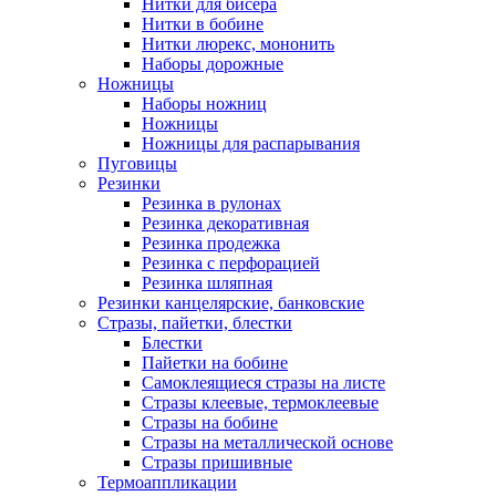
Нитки для бисера
Нитки в бобине
Нитки люрекс, мононить
Наборы дорожные
Ножницы
Наборы ножниц
Ножницы
Ножницы для распарывания
Пуговицы
Резинки
Резинка в рулонах
Резинка декоративная
Резинка продежка
Резинка с перфорацией
Резинка шляпная
Резинки канцелярские, банковские
Стразы, пайетки, блестки
Блестки
Пайетки на бобине
Самоклеящиеся стразы на листе
Стразы клеевые, термоклеевые
Стразы на бобине
Стразы на металлической основе
Стразы пришивные
Термоаппликации