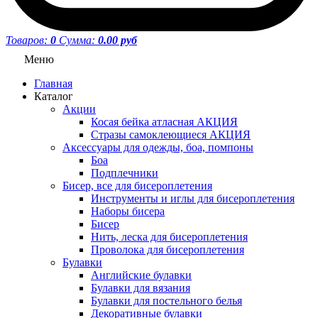
Товаров:
0
Сумма:
0.00 руб
Меню
Главная
Каталог
Акции
Косая бейка атласная АКЦИЯ
Стразы самоклеющиеся АКЦИЯ
Аксессуары для одежды, боа, помпоны
Боа
Подплечники
Бисер, все для бисероплетения
Инструменты и иглы для бисероплетения
Наборы бисера
Бисер
Нить, леска для бисероплетения
Проволока для бисероплетения
Булавки
Английские булавки
Булавки для вязания
Булавки для постельного белья
Декоративные булавки