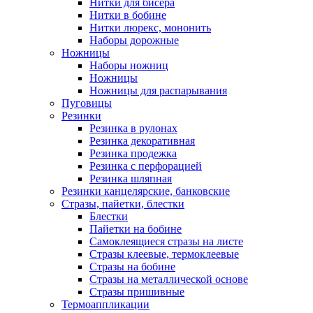
Нитки для бисера
Нитки в бобине
Нитки люрекс, мононить
Наборы дорожные
Ножницы
Наборы ножниц
Ножницы
Ножницы для распарывания
Пуговицы
Резинки
Резинка в рулонах
Резинка декоративная
Резинка продежка
Резинка с перфорацией
Резинка шляпная
Резинки канцелярские, банковские
Стразы, пайетки, блестки
Блестки
Пайетки на бобине
Самоклеящиеся стразы на листе
Стразы клеевые, термоклеевые
Стразы на бобине
Стразы на металлической основе
Стразы пришивные
Термоаппликации