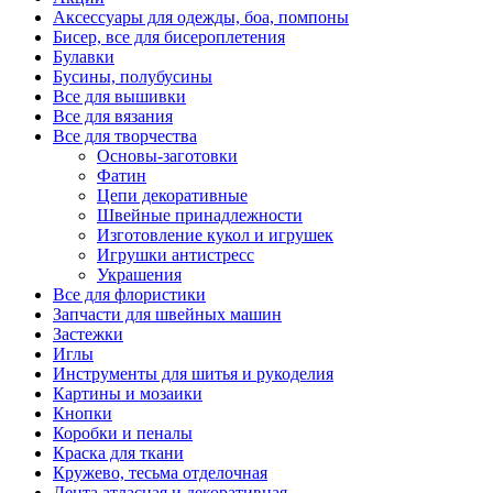
Аксессуары для одежды, боа, помпоны
Бисер, все для бисероплетения
Булавки
Бусины, полубусины
Все для вышивки
Все для вязания
Все для творчества
Основы-заготовки
Фатин
Цепи декоративные
Швейные принадлежности
Изготовление кукол и игрушек
Игрушки антистресс
Украшения
Все для флористики
Запчасти для швейных машин
Застежки
Иглы
Инструменты для шитья и рукоделия
Картины и мозаики
Кнопки
Коробки и пеналы
Краска для ткани
Кружево, тесьма отделочная
Лента атласная и декоративная