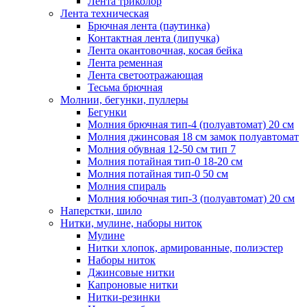
Лента триколор
Лента техническая
Брючная лента (паутинка)
Контактная лента (липучка)
Лента окантовочная, косая бейка
Лента ременная
Лента светоотражающая
Тесьма брючная
Молнии, бегунки, пуллеры
Бегунки
Молния брючная тип-4 (полуавтомат) 20 см
Молния джинсовая 18 см замок полуавтомат
Молния обувная 12-50 см тип 7
Молния потайная тип-0 18-20 см
Молния потайная тип-0 50 см
Молния спираль
Молния юбочная тип-3 (полуавтомат) 20 см
Наперстки, шило
Нитки, мулине, наборы ниток
Мулине
Нитки хлопок, армированные, полиэстер
Наборы ниток
Джинсовые нитки
Капроновые нитки
Нитки-резинки