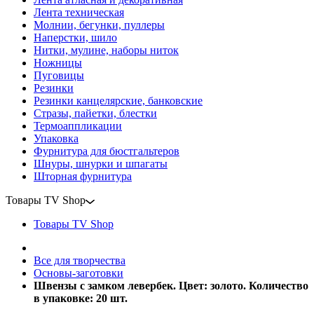
Лента техническая
Молнии, бегунки, пуллеры
Наперстки, шило
Нитки, мулине, наборы ниток
Ножницы
Пуговицы
Резинки
Резинки канцелярские, банковские
Стразы, пайетки, блестки
Термоаппликации
Упаковка
Фурнитура для бюстгальтеров
Шнуры, шнурки и шпагаты
Шторная фурнитура
Товары TV Shop
Товары TV Shop
Все для творчества
Основы-заготовки
Швензы с замком левербек. Цвет: золото. Количество
в упаковке: 20 шт.