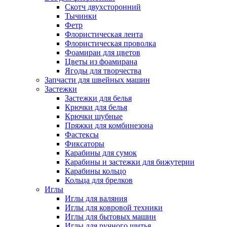
Скотч двухсторонний
Тычинки
Фетр
Флористическая лента
Флористическая проволка
Фоамиран для цветов
Цветы из фоамирана
Ягоды для творчества
Запчасти для швейных машин
Застежки
Застежки для белья
Крючки для белья
Крючки шубные
Пряжки для комбинезона
Фастексы
Фиксаторы
Карабины для сумок
Карабины и застежки для бижутерии
Карабины кольцо
Кольца для брелков
Иглы
Иглы для валяния
Иглы для ковровой техники
Иглы для бытовых машин
Иглы для ручного шитья