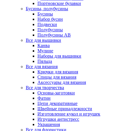
Портновские булавки
Бусины, полубусины
Бусины
Набор бусин
Подвески
Полубусины
Полубусины AB
Все для вышивки
Канва
Мулине
Наборы для вышивки
Пяльца
Все для вязания
Крючки для вязания
Спицы для вязания
Аксессуары для вязания
Все для творчества
Основы-заготовки
Фатин
Цепи декоративные
Швейные принадлежности
Изготовление кукол и игрушек
Игрушки антистресс
Украшения
Все для флористики