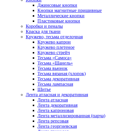
Джинсовые кнопки
Кнопки магнитные пришивные
Металлические кнопки
Пластиковые кнопки
Коробки и пеналы
Краска для ткани
Кружево, тесьма отделочная
Кружево капрон
Кружево плетеное
Кружево стрейч
Тесьма «Самоса»
Тесьма «Шанель»
Тесьма вьюнок
Тесьма вязаная (хлопок)
Тесьма декоративная
Тесьма лампасная
Шитье
Лента атласная и декоративная
Лента атласная
Лента декоративная
Лента капроновая
Лента металлизированная (парча)
Лента репсовая
Лента георгиевская