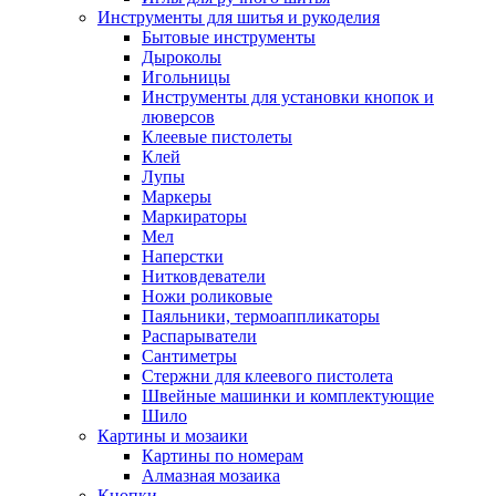
Инструменты для шитья и рукоделия
Бытовые инструменты
Дыроколы
Игольницы
Инструменты для установки кнопок и
люверсов
Клеевые пистолеты
Клей
Лупы
Маркеры
Маркираторы
Мел
Наперстки
Нитковдеватели
Ножи роликовые
Паяльники, термоаппликаторы
Распарыватели
Сантиметры
Стержни для клеевого пистолета
Швейные машинки и комплектующие
Шило
Картины и мозаики
Картины по номерам
Алмазная мозаика
Кнопки