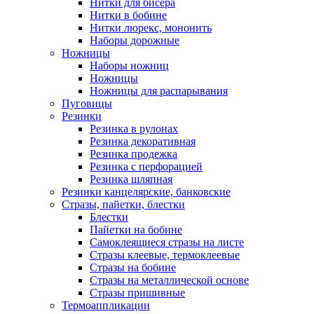
Нитки для бисера
Нитки в бобине
Нитки люрекс, мононить
Наборы дорожные
Ножницы
Наборы ножниц
Ножницы
Ножницы для распарывания
Пуговицы
Резинки
Резинка в рулонах
Резинка декоративная
Резинка продежка
Резинка с перфорацией
Резинка шляпная
Резинки канцелярские, банковские
Стразы, пайетки, блестки
Блестки
Пайетки на бобине
Самоклеящиеся стразы на листе
Стразы клеевые, термоклеевые
Стразы на бобине
Стразы на металлической основе
Стразы пришивные
Термоаппликации