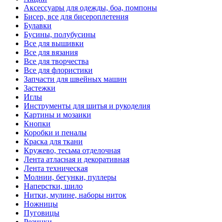
Аксессуары для одежды, боа, помпоны
Бисер, все для бисероплетения
Булавки
Бусины, полубусины
Все для вышивки
Все для вязания
Все для творчества
Все для флористики
Запчасти для швейных машин
Застежки
Иглы
Инструменты для шитья и рукоделия
Картины и мозаики
Кнопки
Коробки и пеналы
Краска для ткани
Кружево, тесьма отделочная
Лента атласная и декоративная
Лента техническая
Молнии, бегунки, пуллеры
Наперстки, шило
Нитки, мулине, наборы ниток
Ножницы
Пуговицы
Резинки