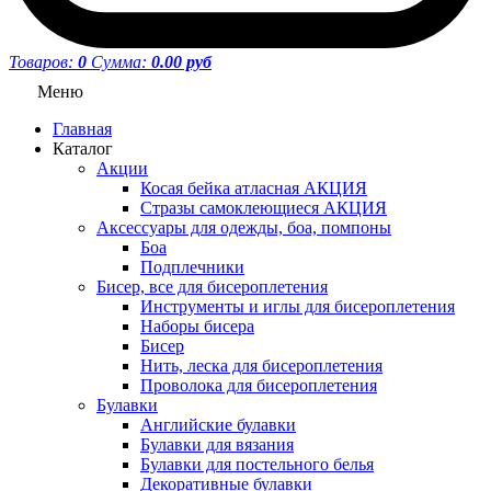
Товаров:
0
Сумма:
0.00 руб
Меню
Главная
Каталог
Акции
Косая бейка атласная АКЦИЯ
Стразы самоклеющиеся АКЦИЯ
Аксессуары для одежды, боа, помпоны
Боа
Подплечники
Бисер, все для бисероплетения
Инструменты и иглы для бисероплетения
Наборы бисера
Бисер
Нить, леска для бисероплетения
Проволока для бисероплетения
Булавки
Английские булавки
Булавки для вязания
Булавки для постельного белья
Декоративные булавки