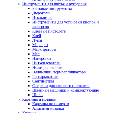
Инструменты для шитья и рукоделия
Бытовые инструменты
Дыроколы
Игольницы
Инструменты для установки кнопок и
люверсов
Клеевые пистолеты
Клей
Лупы
Маркеры
Маркираторы
Мел
Наперстки
Нитковдеватели
Ножи роликовые
Паяльники, термоаппликаторы
Распарыватели
Сантиметры
Стержни для клеевого пистолета
Швейные машинки и комплектующие
Шило
Картины и мозаики
Картины по номерам
Алмазная мозаика
Кнопки