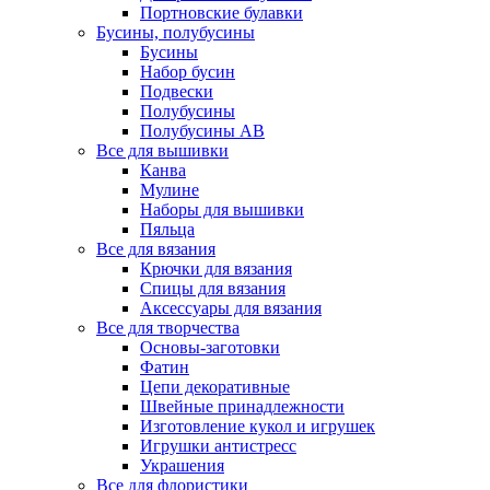
Портновские булавки
Бусины, полубусины
Бусины
Набор бусин
Подвески
Полубусины
Полубусины AB
Все для вышивки
Канва
Мулине
Наборы для вышивки
Пяльца
Все для вязания
Крючки для вязания
Спицы для вязания
Аксессуары для вязания
Все для творчества
Основы-заготовки
Фатин
Цепи декоративные
Швейные принадлежности
Изготовление кукол и игрушек
Игрушки антистресс
Украшения
Все для флористики