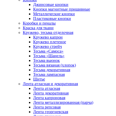
Джинсовые кнопки
Кнопки магнитные пришивные
Металлические кнопки
Пластиковые кнопки
Коробки и пеналы
Краска для ткани
Кружево, тесьма отделочная
Кружево капрон
Кружево плетеное
Кружево стрейч
Тесьма «Самоса»
Тесьма «Шанель»
Тесьма вьюнок
Тесьма вязаная (хлопок)
Тесьма декоративная
Тесьма лампасная
Шитье
Лента атласная и декоративная
Лента атласная
Лента декоративная
Лента капроновая
Лента металлизированная (парча)
Лента репсовая
Лента георгиевская