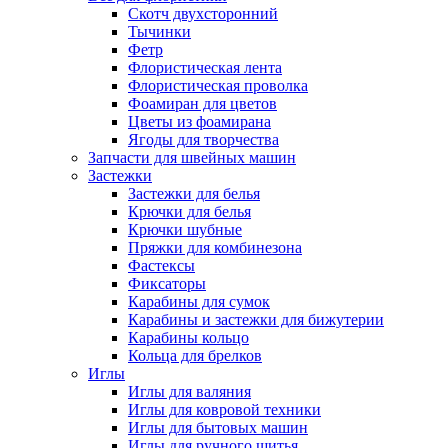
Скотч двухсторонний
Тычинки
Фетр
Флористическая лента
Флористическая проволка
Фоамиран для цветов
Цветы из фоамирана
Ягоды для творчества
Запчасти для швейных машин
Застежки
Застежки для белья
Крючки для белья
Крючки шубные
Пряжки для комбинезона
Фастексы
Фиксаторы
Карабины для сумок
Карабины и застежки для бижутерии
Карабины кольцо
Кольца для брелков
Иглы
Иглы для валяния
Иглы для ковровой техники
Иглы для бытовых машин
Иглы для ручного шитья