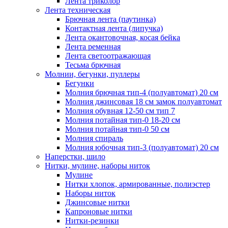
Лента триколор
Лента техническая
Брючная лента (паутинка)
Контактная лента (липучка)
Лента окантовочная, косая бейка
Лента ременная
Лента светоотражающая
Тесьма брючная
Молнии, бегунки, пуллеры
Бегунки
Молния брючная тип-4 (полуавтомат) 20 см
Молния джинсовая 18 см замок полуавтомат
Молния обувная 12-50 см тип 7
Молния потайная тип-0 18-20 см
Молния потайная тип-0 50 см
Молния спираль
Молния юбочная тип-3 (полуавтомат) 20 см
Наперстки, шило
Нитки, мулине, наборы ниток
Мулине
Нитки хлопок, армированные, полиэстер
Наборы ниток
Джинсовые нитки
Капроновые нитки
Нитки-резинки