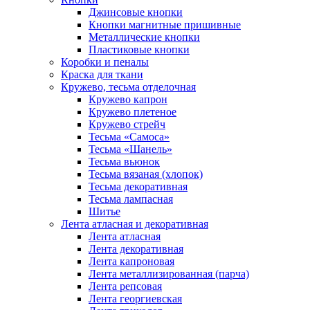
Джинсовые кнопки
Кнопки магнитные пришивные
Металлические кнопки
Пластиковые кнопки
Коробки и пеналы
Краска для ткани
Кружево, тесьма отделочная
Кружево капрон
Кружево плетеное
Кружево стрейч
Тесьма «Самоса»
Тесьма «Шанель»
Тесьма вьюнок
Тесьма вязаная (хлопок)
Тесьма декоративная
Тесьма лампасная
Шитье
Лента атласная и декоративная
Лента атласная
Лента декоративная
Лента капроновая
Лента металлизированная (парча)
Лента репсовая
Лента георгиевская