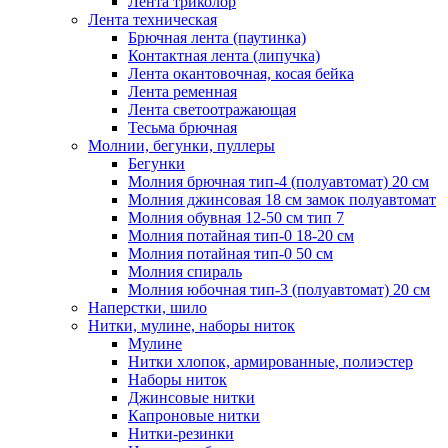
Лента триколор
Лента техническая
Брючная лента (паутинка)
Контактная лента (липучка)
Лента окантовочная, косая бейка
Лента ременная
Лента светоотражающая
Тесьма брючная
Молнии, бегунки, пуллеры
Бегунки
Молния брючная тип-4 (полуавтомат) 20 см
Молния джинсовая 18 см замок полуавтомат
Молния обувная 12-50 см тип 7
Молния потайная тип-0 18-20 см
Молния потайная тип-0 50 см
Молния спираль
Молния юбочная тип-3 (полуавтомат) 20 см
Наперстки, шило
Нитки, мулине, наборы ниток
Мулине
Нитки хлопок, армированные, полиэстер
Наборы ниток
Джинсовые нитки
Капроновые нитки
Нитки-резинки