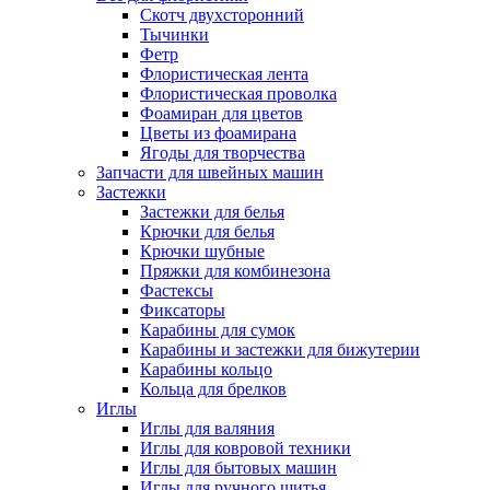
Скотч двухсторонний
Тычинки
Фетр
Флористическая лента
Флористическая проволка
Фоамиран для цветов
Цветы из фоамирана
Ягоды для творчества
Запчасти для швейных машин
Застежки
Застежки для белья
Крючки для белья
Крючки шубные
Пряжки для комбинезона
Фастексы
Фиксаторы
Карабины для сумок
Карабины и застежки для бижутерии
Карабины кольцо
Кольца для брелков
Иглы
Иглы для валяния
Иглы для ковровой техники
Иглы для бытовых машин
Иглы для ручного шитья