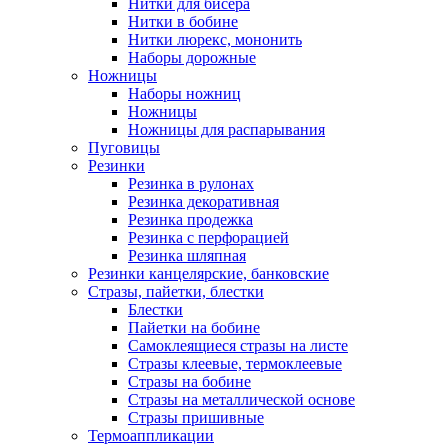
Нитки для бисера
Нитки в бобине
Нитки люрекс, мононить
Наборы дорожные
Ножницы
Наборы ножниц
Ножницы
Ножницы для распарывания
Пуговицы
Резинки
Резинка в рулонах
Резинка декоративная
Резинка продежка
Резинка с перфорацией
Резинка шляпная
Резинки канцелярские, банковские
Стразы, пайетки, блестки
Блестки
Пайетки на бобине
Самоклеящиеся стразы на листе
Стразы клеевые, термоклеевые
Стразы на бобине
Стразы на металлической основе
Стразы пришивные
Термоаппликации