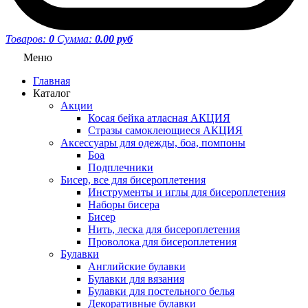
Товаров:
0
Сумма:
0.00 руб
Меню
Главная
Каталог
Акции
Косая бейка атласная АКЦИЯ
Стразы самоклеющиеся АКЦИЯ
Аксессуары для одежды, боа, помпоны
Боа
Подплечники
Бисер, все для бисероплетения
Инструменты и иглы для бисероплетения
Наборы бисера
Бисер
Нить, леска для бисероплетения
Проволока для бисероплетения
Булавки
Английские булавки
Булавки для вязания
Булавки для постельного белья
Декоративные булавки