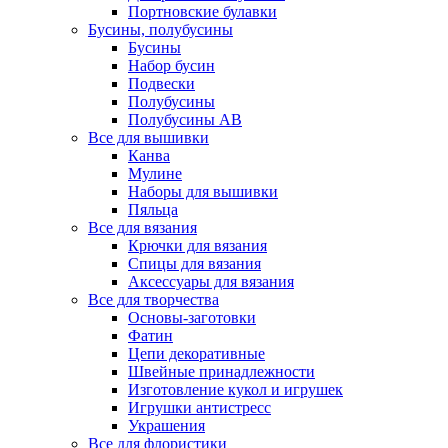
Портновские булавки
Бусины, полубусины
Бусины
Набор бусин
Подвески
Полубусины
Полубусины AB
Все для вышивки
Канва
Мулине
Наборы для вышивки
Пяльца
Все для вязания
Крючки для вязания
Спицы для вязания
Аксессуары для вязания
Все для творчества
Основы-заготовки
Фатин
Цепи декоративные
Швейные принадлежности
Изготовление кукол и игрушек
Игрушки антистресс
Украшения
Все для флористики