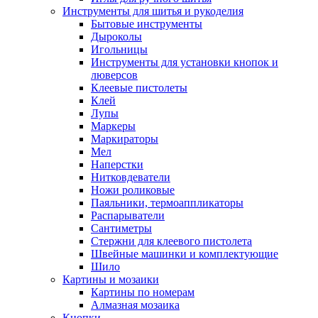
Инструменты для шитья и рукоделия
Бытовые инструменты
Дыроколы
Игольницы
Инструменты для установки кнопок и
люверсов
Клеевые пистолеты
Клей
Лупы
Маркеры
Маркираторы
Мел
Наперстки
Нитковдеватели
Ножи роликовые
Паяльники, термоаппликаторы
Распарыватели
Сантиметры
Стержни для клеевого пистолета
Швейные машинки и комплектующие
Шило
Картины и мозаики
Картины по номерам
Алмазная мозаика
Кнопки