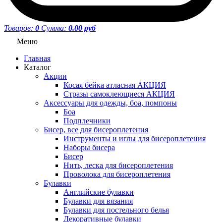
Товаров:
0
Сумма:
0.00 руб
Меню
Главная
Каталог
Акции
Косая бейка атласная АКЦИЯ
Стразы самоклеющиеся АКЦИЯ
Аксессуары для одежды, боа, помпоны
Боа
Подплечники
Бисер, все для бисероплетения
Инструменты и иглы для бисероплетения
Наборы бисера
Бисер
Нить, леска для бисероплетения
Проволока для бисероплетения
Булавки
Английские булавки
Булавки для вязания
Булавки для постельного белья
Декоративные булавки