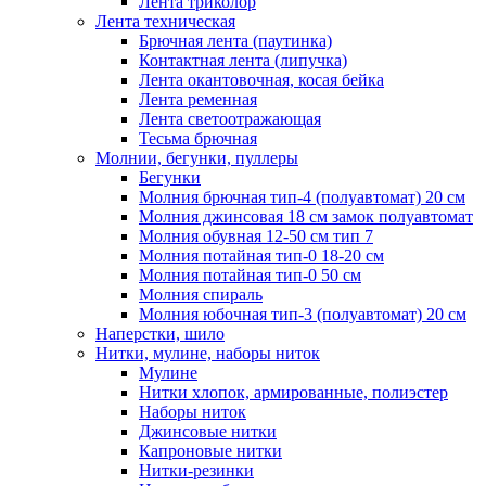
Лента триколор
Лента техническая
Брючная лента (паутинка)
Контактная лента (липучка)
Лента окантовочная, косая бейка
Лента ременная
Лента светоотражающая
Тесьма брючная
Молнии, бегунки, пуллеры
Бегунки
Молния брючная тип-4 (полуавтомат) 20 см
Молния джинсовая 18 см замок полуавтомат
Молния обувная 12-50 см тип 7
Молния потайная тип-0 18-20 см
Молния потайная тип-0 50 см
Молния спираль
Молния юбочная тип-3 (полуавтомат) 20 см
Наперстки, шило
Нитки, мулине, наборы ниток
Мулине
Нитки хлопок, армированные, полиэстер
Наборы ниток
Джинсовые нитки
Капроновые нитки
Нитки-резинки