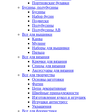
Портновские булавки
Бусины, полубусины
Бусины
Набор бусин
Подвески
Полубусины
Полубусины AB
Все для вышивки
Канва
Мулине
Наборы для вышивки
Пяльца
Все для вязания
Крючки для вязания
Спицы для вязания
Аксессуары для вязания
Все для творчества
Основы-заготовки
Фатин
Цепи декоративные
Швейные принадлежности
Изготовление кукол и игрушек
Игрушки антистресс
Украшения
Все для флористики