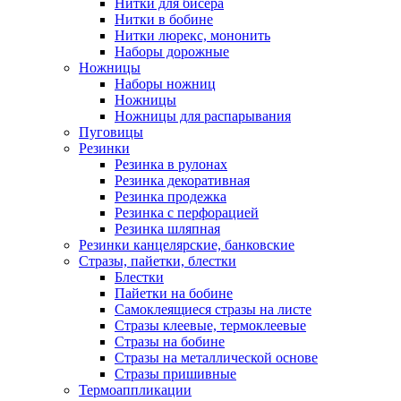
Нитки для бисера
Нитки в бобине
Нитки люрекс, мононить
Наборы дорожные
Ножницы
Наборы ножниц
Ножницы
Ножницы для распарывания
Пуговицы
Резинки
Резинка в рулонах
Резинка декоративная
Резинка продежка
Резинка с перфорацией
Резинка шляпная
Резинки канцелярские, банковские
Стразы, пайетки, блестки
Блестки
Пайетки на бобине
Самоклеящиеся стразы на листе
Стразы клеевые, термоклеевые
Стразы на бобине
Стразы на металлической основе
Стразы пришивные
Термоаппликации