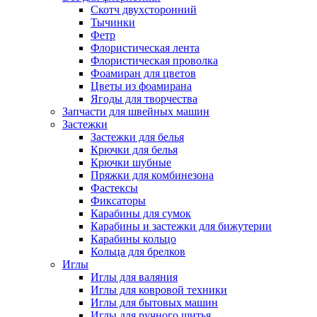
Скотч двухсторонний
Тычинки
Фетр
Флористическая лента
Флористическая проволка
Фоамиран для цветов
Цветы из фоамирана
Ягоды для творчества
Запчасти для швейных машин
Застежки
Застежки для белья
Крючки для белья
Крючки шубные
Пряжки для комбинезона
Фастексы
Фиксаторы
Карабины для сумок
Карабины и застежки для бижутерии
Карабины кольцо
Кольца для брелков
Иглы
Иглы для валяния
Иглы для ковровой техники
Иглы для бытовых машин
Иглы для ручного шитья