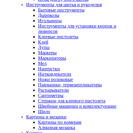
Инструменты для шитья и рукоделия
Бытовые инструменты
Дыроколы
Игольницы
Инструменты для установки кнопок и
люверсов
Клеевые пистолеты
Клей
Лупы
Маркеры
Маркираторы
Мел
Наперстки
Нитковдеватели
Ножи роликовые
Паяльники, термоаппликаторы
Распарыватели
Сантиметры
Стержни для клеевого пистолета
Швейные машинки и комплектующие
Шило
Картины и мозаики
Картины по номерам
Алмазная мозаика
Кнопки