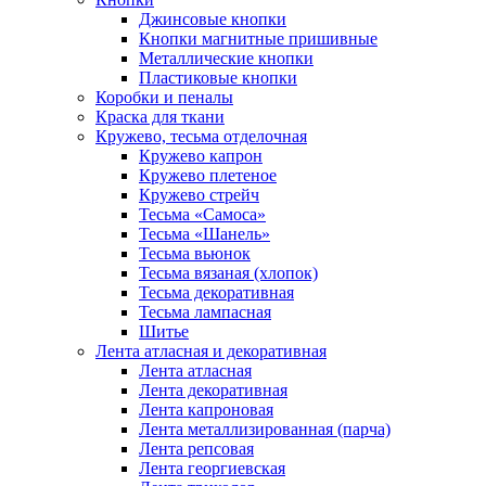
Джинсовые кнопки
Кнопки магнитные пришивные
Металлические кнопки
Пластиковые кнопки
Коробки и пеналы
Краска для ткани
Кружево, тесьма отделочная
Кружево капрон
Кружево плетеное
Кружево стрейч
Тесьма «Самоса»
Тесьма «Шанель»
Тесьма вьюнок
Тесьма вязаная (хлопок)
Тесьма декоративная
Тесьма лампасная
Шитье
Лента атласная и декоративная
Лента атласная
Лента декоративная
Лента капроновая
Лента металлизированная (парча)
Лента репсовая
Лента георгиевская