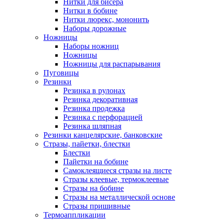
Нитки для бисера
Нитки в бобине
Нитки люрекс, мононить
Наборы дорожные
Ножницы
Наборы ножниц
Ножницы
Ножницы для распарывания
Пуговицы
Резинки
Резинка в рулонах
Резинка декоративная
Резинка продежка
Резинка с перфорацией
Резинка шляпная
Резинки канцелярские, банковские
Стразы, пайетки, блестки
Блестки
Пайетки на бобине
Самоклеящиеся стразы на листе
Стразы клеевые, термоклеевые
Стразы на бобине
Стразы на металлической основе
Стразы пришивные
Термоаппликации