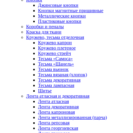
Джинсовые кнопки
Кнопки магнитные пришивные
Металлические кнопки
Пластиковые кнопки
Коробки и пеналы
Краска для ткани
Кружево, тесьма отделочная
Кружево капрон
Кружево плетеное
Кружево стрейч
Тесьма «Самоса»
Тесьма «Шанель»
Тесьма вьюнок
Тесьма вязаная (хлопок)
Тесьма декоративная
Тесьма лампасная
Шитье
Лента атласная и декоративная
Лента атласная
Лента декоративная
Лента капроновая
Лента металлизированная (парча)
Лента репсовая
Лента георгиевская