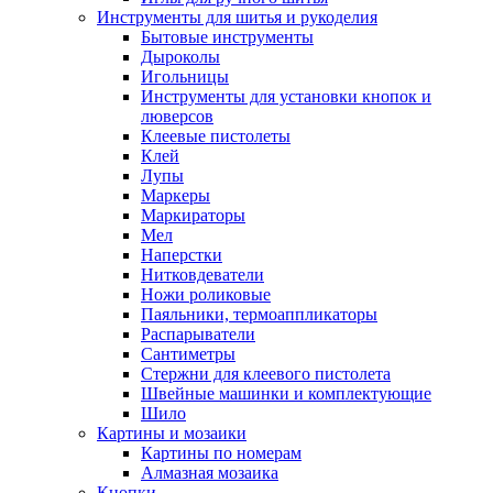
Инструменты для шитья и рукоделия
Бытовые инструменты
Дыроколы
Игольницы
Инструменты для установки кнопок и
люверсов
Клеевые пистолеты
Клей
Лупы
Маркеры
Маркираторы
Мел
Наперстки
Нитковдеватели
Ножи роликовые
Паяльники, термоаппликаторы
Распарыватели
Сантиметры
Стержни для клеевого пистолета
Швейные машинки и комплектующие
Шило
Картины и мозаики
Картины по номерам
Алмазная мозаика
Кнопки