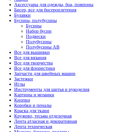
Аксессуары для одежды, боа, помпоны
Бисер, все для бисероплетения
Булавки
Бусины, полубусины
Бусины
Набор бусин
Подвески
Полубусины
Полубусины AB
Все для вышивки
Все для вязания
Все для творчества
Все для флористики
Запчасти для швейных машин
Застежки
Иглы
Инструменты для шитья и рукоделия
Картины и мозаики
Кнопки
Коробки и пеналы
Краска для ткани
Кружево, тесьма отделочная
Лента атласная и декоративная
Лента техническая
Молнии, бегунки, пуллеры