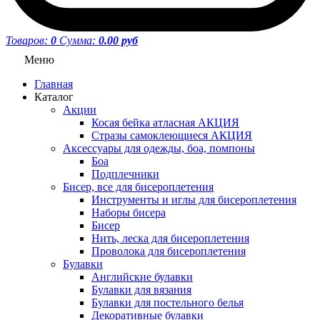
Товаров:
0
Сумма:
0.00 руб
Меню
Главная
Каталог
Акции
Косая бейка атласная АКЦИЯ
Стразы самоклеющиеся АКЦИЯ
Аксессуары для одежды, боа, помпоны
Боа
Подплечники
Бисер, все для бисероплетения
Инструменты и иглы для бисероплетения
Наборы бисера
Бисер
Нить, леска для бисероплетения
Проволока для бисероплетения
Булавки
Английские булавки
Булавки для вязания
Булавки для постельного белья
Декоративные булавки