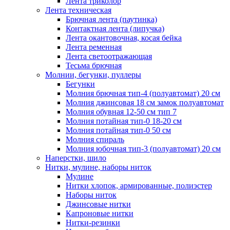
Лента триколор
Лента техническая
Брючная лента (паутинка)
Контактная лента (липучка)
Лента окантовочная, косая бейка
Лента ременная
Лента светоотражающая
Тесьма брючная
Молнии, бегунки, пуллеры
Бегунки
Молния брючная тип-4 (полуавтомат) 20 см
Молния джинсовая 18 см замок полуавтомат
Молния обувная 12-50 см тип 7
Молния потайная тип-0 18-20 см
Молния потайная тип-0 50 см
Молния спираль
Молния юбочная тип-3 (полуавтомат) 20 см
Наперстки, шило
Нитки, мулине, наборы ниток
Мулине
Нитки хлопок, армированные, полиэстер
Наборы ниток
Джинсовые нитки
Капроновые нитки
Нитки-резинки