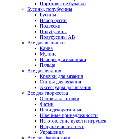
Портновские булавки
Бусины, полубусины
Бусины
Набор бусин
Подвески
Полубусины
Полубусины AB
Все для вышивки
Канва
Мулине
Наборы для вышивки
Пяльца
Все для вязания
Крючки для вязания
Спицы для вязания
Аксессуары для вязания
Все для творчества
Основы-заготовки
Фатин
Цепи декоративные
Швейные принадлежности
Изготовление кукол и игрушек
Игрушки антистресс
Украшения
Все для флористики