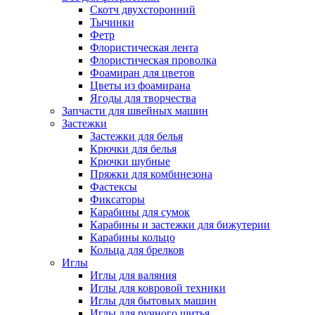
Скотч двухсторонний
Тычинки
Фетр
Флористическая лента
Флористическая проволка
Фоамиран для цветов
Цветы из фоамирана
Ягоды для творчества
Запчасти для швейных машин
Застежки
Застежки для белья
Крючки для белья
Крючки шубные
Пряжки для комбинезона
Фастексы
Фиксаторы
Карабины для сумок
Карабины и застежки для бижутерии
Карабины кольцо
Кольца для брелков
Иглы
Иглы для валяния
Иглы для ковровой техники
Иглы для бытовых машин
Иглы для ручного шитья