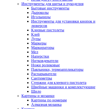
Инструменты для шитья и рукоделия
Бытовые инструменты
Дыроколы
Игольницы
Инструменты для установки кнопок и
люверсов
Клеевые пистолеты
Клей
Лупы
Маркеры
Маркираторы
Мел
Наперстки
Нитковдеватели
Ножи роликовые
Паяльники, термоаппликаторы
Распарыватели
Сантиметры
Стержни для клеевого пистолета
Швейные машинки и комплектующие
Шило
Картины и мозаики
Картины по номерам
Алмазная мозаика
Кнопки