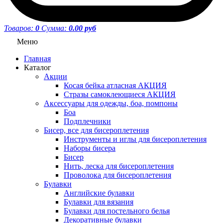
Товаров:
0
Сумма:
0.00 руб
Меню
Главная
Каталог
Акции
Косая бейка атласная АКЦИЯ
Стразы самоклеющиеся АКЦИЯ
Аксессуары для одежды, боа, помпоны
Боа
Подплечники
Бисер, все для бисероплетения
Инструменты и иглы для бисероплетения
Наборы бисера
Бисер
Нить, леска для бисероплетения
Проволока для бисероплетения
Булавки
Английские булавки
Булавки для вязания
Булавки для постельного белья
Декоративные булавки