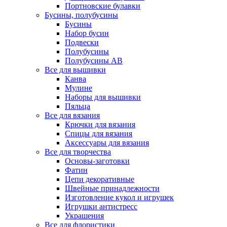
Портновские булавки
Бусины, полубусины
Бусины
Набор бусин
Подвески
Полубусины
Полубусины AB
Все для вышивки
Канва
Мулине
Наборы для вышивки
Пяльца
Все для вязания
Крючки для вязания
Спицы для вязания
Аксессуары для вязания
Все для творчества
Основы-заготовки
Фатин
Цепи декоративные
Швейные принадлежности
Изготовление кукол и игрушек
Игрушки антистресс
Украшения
Все для флористики