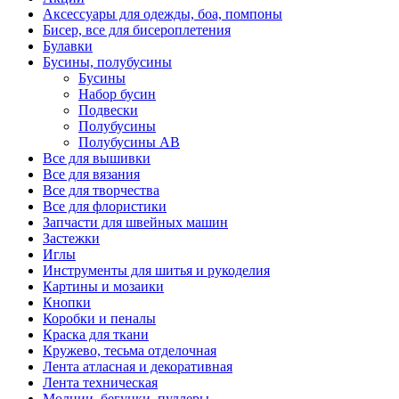
Аксессуары для одежды, боа, помпоны
Бисер, все для бисероплетения
Булавки
Бусины, полубусины
Бусины
Набор бусин
Подвески
Полубусины
Полубусины AB
Все для вышивки
Все для вязания
Все для творчества
Все для флористики
Запчасти для швейных машин
Застежки
Иглы
Инструменты для шитья и рукоделия
Картины и мозаики
Кнопки
Коробки и пеналы
Краска для ткани
Кружево, тесьма отделочная
Лента атласная и декоративная
Лента техническая
Молнии, бегунки, пуллеры