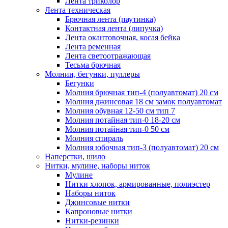
Лента триколор
Лента техническая
Брючная лента (паутинка)
Контактная лента (липучка)
Лента окантовочная, косая бейка
Лента ременная
Лента светоотражающая
Тесьма брючная
Молнии, бегунки, пуллеры
Бегунки
Молния брючная тип-4 (полуавтомат) 20 см
Молния джинсовая 18 см замок полуавтомат
Молния обувная 12-50 см тип 7
Молния потайная тип-0 18-20 см
Молния потайная тип-0 50 см
Молния спираль
Молния юбочная тип-3 (полуавтомат) 20 см
Наперстки, шило
Нитки, мулине, наборы ниток
Мулине
Нитки хлопок, армированные, полиэстер
Наборы ниток
Джинсовые нитки
Капроновые нитки
Нитки-резинки