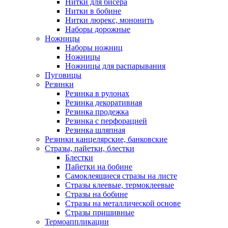
Нитки для бисера
Нитки в бобине
Нитки люрекс, мононить
Наборы дорожные
Ножницы
Наборы ножниц
Ножницы
Ножницы для распарывания
Пуговицы
Резинки
Резинка в рулонах
Резинка декоративная
Резинка продежка
Резинка с перфорацией
Резинка шляпная
Резинки канцелярские, банковские
Стразы, пайетки, блестки
Блестки
Пайетки на бобине
Самоклеящиеся стразы на листе
Стразы клеевые, термоклеевые
Стразы на бобине
Стразы на металлической основе
Стразы пришивные
Термоаппликации