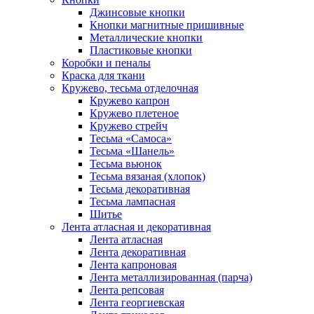
Джинсовые кнопки
Кнопки магнитные пришивные
Металлические кнопки
Пластиковые кнопки
Коробки и пеналы
Краска для ткани
Кружево, тесьма отделочная
Кружево капрон
Кружево плетеное
Кружево стрейч
Тесьма «Самоса»
Тесьма «Шанель»
Тесьма вьюнок
Тесьма вязаная (хлопок)
Тесьма декоративная
Тесьма лампасная
Шитье
Лента атласная и декоративная
Лента атласная
Лента декоративная
Лента капроновая
Лента металлизированная (парча)
Лента репсовая
Лента георгиевская