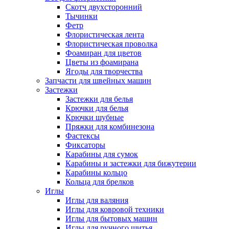
Скотч двухсторонний
Тычинки
Фетр
Флористическая лента
Флористическая проволка
Фоамиран для цветов
Цветы из фоамирана
Ягоды для творчества
Запчасти для швейных машин
Застежки
Застежки для белья
Крючки для белья
Крючки шубные
Пряжки для комбинезона
Фастексы
Фиксаторы
Карабины для сумок
Карабины и застежки для бижутерии
Карабины кольцо
Кольца для брелков
Иглы
Иглы для валяния
Иглы для ковровой техники
Иглы для бытовых машин
Иглы для ручного шитья