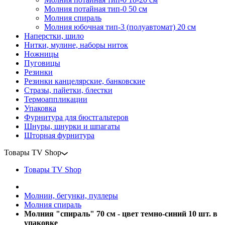
Молния потайная тип-0 50 см
Молния спираль
Молния юбочная тип-3 (полуавтомат) 20 см
Наперстки, шило
Нитки, мулине, наборы ниток
Ножницы
Пуговицы
Резинки
Резинки канцелярские, банковские
Стразы, пайетки, блестки
Термоаппликации
Упаковка
Фурнитура для бюстгальтеров
Шнуры, шнурки и шпагаты
Шторная фурнитура
Товары TV Shop
Товары TV Shop
Молнии, бегунки, пуллеры
Молния спираль
Молния "спираль" 70 см - цвет темно-синий 10 шт. в
упаковке