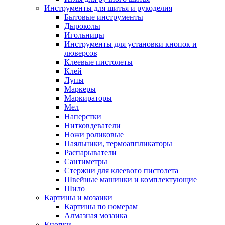
Инструменты для шитья и рукоделия
Бытовые инструменты
Дыроколы
Игольницы
Инструменты для установки кнопок и
люверсов
Клеевые пистолеты
Клей
Лупы
Маркеры
Маркираторы
Мел
Наперстки
Нитковдеватели
Ножи роликовые
Паяльники, термоаппликаторы
Распарыватели
Сантиметры
Стержни для клеевого пистолета
Швейные машинки и комплектующие
Шило
Картины и мозаики
Картины по номерам
Алмазная мозаика
Кнопки