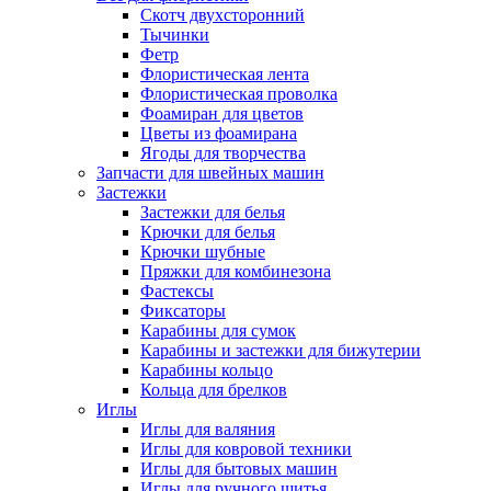
Скотч двухсторонний
Тычинки
Фетр
Флористическая лента
Флористическая проволка
Фоамиран для цветов
Цветы из фоамирана
Ягоды для творчества
Запчасти для швейных машин
Застежки
Застежки для белья
Крючки для белья
Крючки шубные
Пряжки для комбинезона
Фастексы
Фиксаторы
Карабины для сумок
Карабины и застежки для бижутерии
Карабины кольцо
Кольца для брелков
Иглы
Иглы для валяния
Иглы для ковровой техники
Иглы для бытовых машин
Иглы для ручного шитья