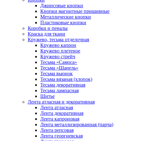
Джинсовые кнопки
Кнопки магнитные пришивные
Металлические кнопки
Пластиковые кнопки
Коробки и пеналы
Краска для ткани
Кружево, тесьма отделочная
Кружево капрон
Кружево плетеное
Кружево стрейч
Тесьма «Самоса»
Тесьма «Шанель»
Тесьма вьюнок
Тесьма вязаная (хлопок)
Тесьма декоративная
Тесьма лампасная
Шитье
Лента атласная и декоративная
Лента атласная
Лента декоративная
Лента капроновая
Лента металлизированная (парча)
Лента репсовая
Лента георгиевская