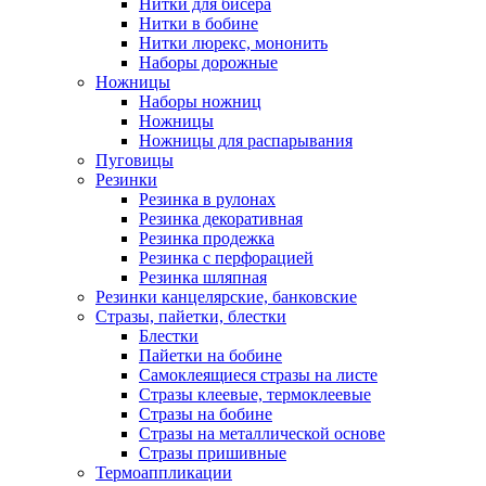
Нитки для бисера
Нитки в бобине
Нитки люрекс, мононить
Наборы дорожные
Ножницы
Наборы ножниц
Ножницы
Ножницы для распарывания
Пуговицы
Резинки
Резинка в рулонах
Резинка декоративная
Резинка продежка
Резинка с перфорацией
Резинка шляпная
Резинки канцелярские, банковские
Стразы, пайетки, блестки
Блестки
Пайетки на бобине
Самоклеящиеся стразы на листе
Стразы клеевые, термоклеевые
Стразы на бобине
Стразы на металлической основе
Стразы пришивные
Термоаппликации