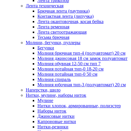
Лента триколор
Лента техническая
Брючная лента (паутинка)
Контактная лента (липучка)
Лента окантовочная, косая бейка
Лента ременная
Лента светоотражающая
Тесьма брючная
Молнии, бегунки, пуллеры
Бегунки
Молния брючная тип-4 (полуавтомат) 20 см
Молния джинсовая 18 см замок полуавтомат
Молния обувная 12-50 см тип 7
Молния потайная тип-0 18-20 см
Молния потайная тип-0 50 см
Молния спираль
Молния юбочная тип-3 (полуавтомат) 20 см
Наперстки, шило
Нитки, мулине, наборы ниток
Мулине
Нитки хлопок, армированные, полиэстер
Наборы ниток
Джинсовые нитки
Капроновые нитки
Нитки-резинки