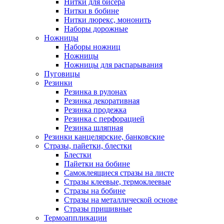
Нитки для бисера
Нитки в бобине
Нитки люрекс, мононить
Наборы дорожные
Ножницы
Наборы ножниц
Ножницы
Ножницы для распарывания
Пуговицы
Резинки
Резинка в рулонах
Резинка декоративная
Резинка продежка
Резинка с перфорацией
Резинка шляпная
Резинки канцелярские, банковские
Стразы, пайетки, блестки
Блестки
Пайетки на бобине
Самоклеящиеся стразы на листе
Стразы клеевые, термоклеевые
Стразы на бобине
Стразы на металлической основе
Стразы пришивные
Термоаппликации