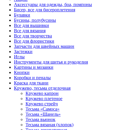
Аксессуары для одежды, боа, помпоны
Бисер, все для бисероплетения
Булавки
Бусины, полубусины
Все для вышивки
Все для вязания
Все для творчества
Все для флористики
Запчасти для швейных машин
Застежки
Иглы
Инструменты для шитья и рукоделия
Картины и мозаики
Кнопки
Коробки и пеналы
Краска для ткани
Кружево, тесьма отделочная
Кружево капрон
Кружево плетеное
Кружево стрейч
Тесьма «Самоса»
Тесьма «Шанель»
Тесьма вьюнок
Тесьма вязаная (хлопок)
Тесьма декоративная