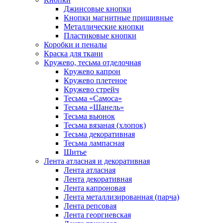
Джинсовые кнопки
Кнопки магнитные пришивные
Металлические кнопки
Пластиковые кнопки
Коробки и пеналы
Краска для ткани
Кружево, тесьма отделочная
Кружево капрон
Кружево плетеное
Кружево стрейч
Тесьма «Самоса»
Тесьма «Шанель»
Тесьма вьюнок
Тесьма вязаная (хлопок)
Тесьма декоративная
Тесьма лампасная
Шитье
Лента атласная и декоративная
Лента атласная
Лента декоративная
Лента капроновая
Лента металлизированная (парча)
Лента репсовая
Лента георгиевская