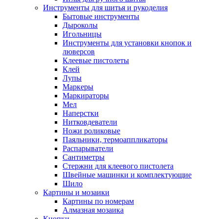
Инструменты для шитья и рукоделия
Бытовые инструменты
Дыроколы
Игольницы
Инструменты для установки кнопок и
люверсов
Клеевые пистолеты
Клей
Лупы
Маркеры
Маркираторы
Мел
Наперстки
Нитковдеватели
Ножи роликовые
Паяльники, термоаппликаторы
Распарыватели
Сантиметры
Стержни для клеевого пистолета
Швейные машинки и комплектующие
Шило
Картины и мозаики
Картины по номерам
Алмазная мозаика
Кнопки