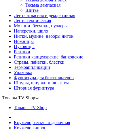
Тесьма лампасная
Шитье
Лента атласная и декоративная
Лента техническая
Молнии, бегунки, пуллеры
Наперстки, шило
Нитки, мулине, наборы ниток
Ножницы
Пуговицы
Резинки
Резинки канцелярские, банковские
Стразы, пайетки, блестки
Термоаппликации
Упаковка
Фурнитура для бюстгальтеров
Шнуры, шнурки и шпагаты
Шторная фурнитура
Товары TV Shop
Товары TV Shop
Кружево, тесьма отделочная
Кружево капрон