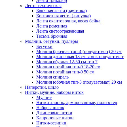
Лента триколор
Лента техническая
Брючная лента (паутинка)
Контактная лента (липучка)
Лента окантовочная, косая бейка
Лента ременная
Лента светоотражающая
Тесьма брючная
Молнии, бегунки, пуллеры
Бегунки
Молния брючная тип-4 (полуавтомат) 20 см
Молния джинсовая 18 см замок полуавтомат
Молния обувная 12-50 см тип 7
Молния потайная тип-0 18-20 см
Молния потайная тип-0 50 см
Молния спираль
Молния юбочная тип-3 (полуавтомат) 20 см
Наперстки, шило
Нитки, мулине, наборы ниток
Мулине
Нитки хлопок, армированные, полиэстер
Наборы ниток
Джинсовые нитки
Капроновые нитки
Нитки-резинки