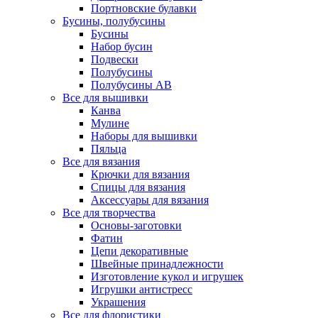
Портновские булавки
Бусины, полубусины
Бусины
Набор бусин
Подвески
Полубусины
Полубусины AB
Все для вышивки
Канва
Мулине
Наборы для вышивки
Пяльца
Все для вязания
Крючки для вязания
Спицы для вязания
Аксессуары для вязания
Все для творчества
Основы-заготовки
Фатин
Цепи декоративные
Швейные принадлежности
Изготовление кукол и игрушек
Игрушки антистресс
Украшения
Все для флористики