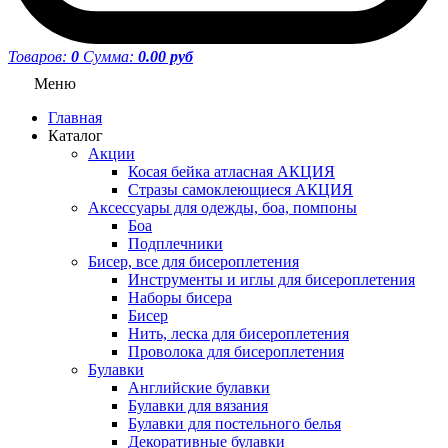
Товаров:
0
Сумма:
0.00 руб
Меню
Главная
Каталог
Акции
Косая бейка атласная АКЦИЯ
Стразы самоклеющиеся АКЦИЯ
Аксессуары для одежды, боа, помпоны
Боа
Подплечники
Бисер, все для бисероплетения
Инструменты и иглы для бисероплетения
Наборы бисера
Бисер
Нить, леска для бисероплетения
Проволока для бисероплетения
Булавки
Английские булавки
Булавки для вязания
Булавки для постельного белья
Декоративные булавки