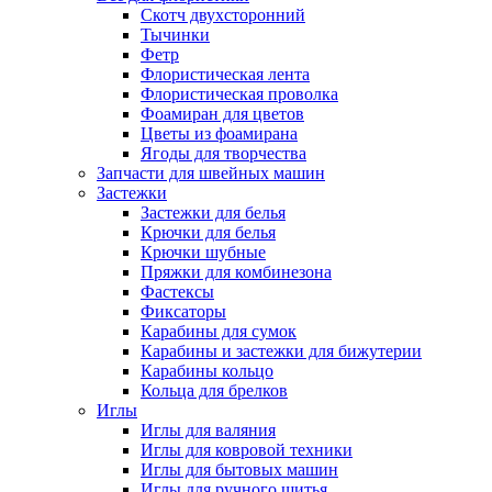
Скотч двухсторонний
Тычинки
Фетр
Флористическая лента
Флористическая проволка
Фоамиран для цветов
Цветы из фоамирана
Ягоды для творчества
Запчасти для швейных машин
Застежки
Застежки для белья
Крючки для белья
Крючки шубные
Пряжки для комбинезона
Фастексы
Фиксаторы
Карабины для сумок
Карабины и застежки для бижутерии
Карабины кольцо
Кольца для брелков
Иглы
Иглы для валяния
Иглы для ковровой техники
Иглы для бытовых машин
Иглы для ручного шитья