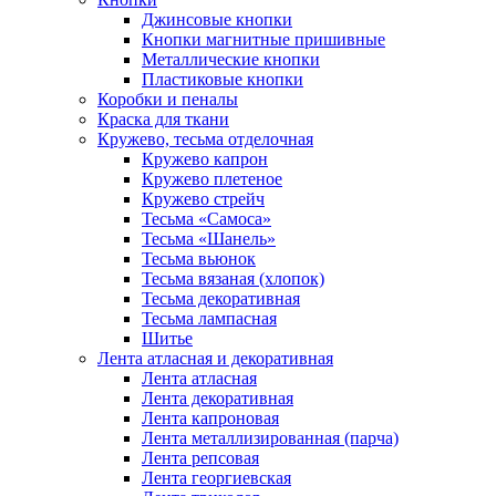
Джинсовые кнопки
Кнопки магнитные пришивные
Металлические кнопки
Пластиковые кнопки
Коробки и пеналы
Краска для ткани
Кружево, тесьма отделочная
Кружево капрон
Кружево плетеное
Кружево стрейч
Тесьма «Самоса»
Тесьма «Шанель»
Тесьма вьюнок
Тесьма вязаная (хлопок)
Тесьма декоративная
Тесьма лампасная
Шитье
Лента атласная и декоративная
Лента атласная
Лента декоративная
Лента капроновая
Лента металлизированная (парча)
Лента репсовая
Лента георгиевская