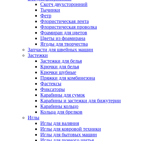
Скотч двухсторонний
Тычинки
Фетр
Флористическая лента
Флористическая проволка
Фоамиран для цветов
Цветы из фоамирана
Ягоды для творчества
Запчасти для швейных машин
Застежки
Застежки для белья
Крючки для белья
Крючки шубные
Пряжки для комбинезона
Фастексы
Фиксаторы
Карабины для сумок
Карабины и застежки для бижутерии
Карабины кольцо
Кольца для брелков
Иглы
Иглы для валяния
Иглы для ковровой техники
Иглы для бытовых машин
Иглы для ручного шитья