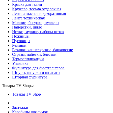
Краска для ткани
Кружево, тесьма отделочная
Лента атласная и декоративная
Лента техническая
Молнии, бегунки, пуллеры
Наперстки, шило
Нитки, мулине, наборы ниток
Ножницы
Пуговицы
Резинки
Резинки канцелярские, банковские
Стразы, пайетки, блестки
Термоаппликации
Упаковка
Фурнитура для бюстгальтеров
Шнуры, шнурки и шпагаты
Шторная фурнитура
Товары TV Shop
Товары TV Shop
Застежки
Карабины для сумок