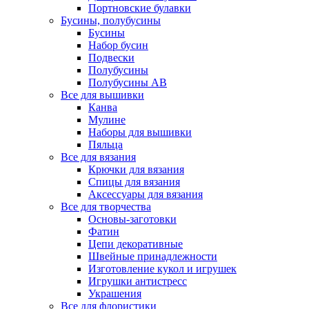
Портновские булавки
Бусины, полубусины
Бусины
Набор бусин
Подвески
Полубусины
Полубусины AB
Все для вышивки
Канва
Мулине
Наборы для вышивки
Пяльца
Все для вязания
Крючки для вязания
Спицы для вязания
Аксессуары для вязания
Все для творчества
Основы-заготовки
Фатин
Цепи декоративные
Швейные принадлежности
Изготовление кукол и игрушек
Игрушки антистресс
Украшения
Все для флористики