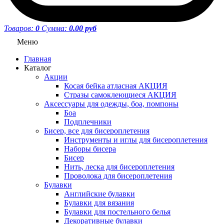
Товаров:
0
Сумма:
0.00 руб
Меню
Главная
Каталог
Акции
Косая бейка атласная АКЦИЯ
Стразы самоклеющиеся АКЦИЯ
Аксессуары для одежды, боа, помпоны
Боа
Подплечники
Бисер, все для бисероплетения
Инструменты и иглы для бисероплетения
Наборы бисера
Бисер
Нить, леска для бисероплетения
Проволока для бисероплетения
Булавки
Английские булавки
Булавки для вязания
Булавки для постельного белья
Декоративные булавки