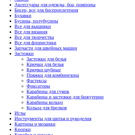
Аксессуары для одежды, боа, помпоны
Бисер, все для бисероплетения
Булавки
Бусины, полубусины
Все для вышивки
Все для вязания
Все для творчества
Все для флористики
Запчасти для швейных машин
Застежки
Застежки для белья
Крючки для белья
Крючки шубные
Пряжки для комбинезона
Фастексы
Фиксаторы
Карабины для сумок
Карабины и застежки для бижутерии
Карабины кольцо
Кольца для брелков
Иглы
Инструменты для шитья и рукоделия
Картины и мозаики
Кнопки
Коробки и пеналы