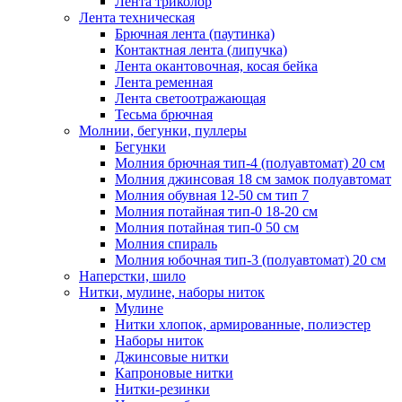
Лента триколор
Лента техническая
Брючная лента (паутинка)
Контактная лента (липучка)
Лента окантовочная, косая бейка
Лента ременная
Лента светоотражающая
Тесьма брючная
Молнии, бегунки, пуллеры
Бегунки
Молния брючная тип-4 (полуавтомат) 20 см
Молния джинсовая 18 см замок полуавтомат
Молния обувная 12-50 см тип 7
Молния потайная тип-0 18-20 см
Молния потайная тип-0 50 см
Молния спираль
Молния юбочная тип-3 (полуавтомат) 20 см
Наперстки, шило
Нитки, мулине, наборы ниток
Мулине
Нитки хлопок, армированные, полиэстер
Наборы ниток
Джинсовые нитки
Капроновые нитки
Нитки-резинки