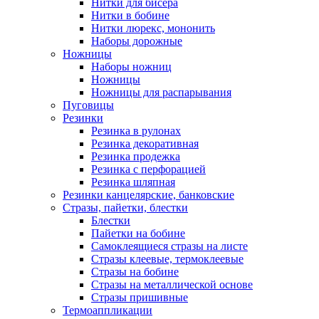
Нитки для бисера
Нитки в бобине
Нитки люрекс, мононить
Наборы дорожные
Ножницы
Наборы ножниц
Ножницы
Ножницы для распарывания
Пуговицы
Резинки
Резинка в рулонах
Резинка декоративная
Резинка продежка
Резинка с перфорацией
Резинка шляпная
Резинки канцелярские, банковские
Стразы, пайетки, блестки
Блестки
Пайетки на бобине
Самоклеящиеся стразы на листе
Стразы клеевые, термоклеевые
Стразы на бобине
Стразы на металлической основе
Стразы пришивные
Термоаппликации