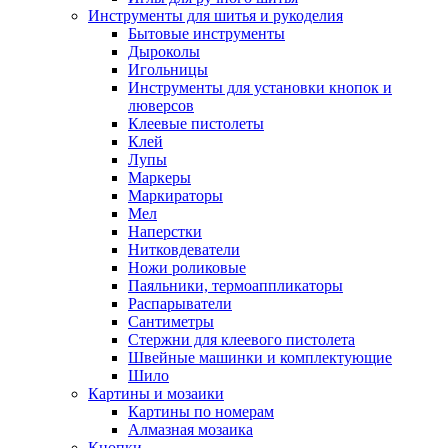
Инструменты для шитья и рукоделия
Бытовые инструменты
Дыроколы
Игольницы
Инструменты для установки кнопок и
люверсов
Клеевые пистолеты
Клей
Лупы
Маркеры
Маркираторы
Мел
Наперстки
Нитковдеватели
Ножи роликовые
Паяльники, термоаппликаторы
Распарыватели
Сантиметры
Стержни для клеевого пистолета
Швейные машинки и комплектующие
Шило
Картины и мозаики
Картины по номерам
Алмазная мозаика
Кнопки