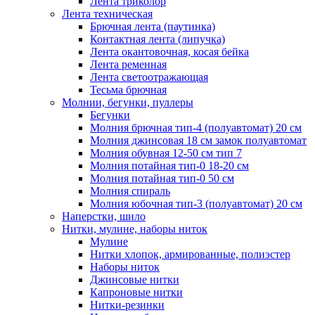
Лента триколор
Лента техническая
Брючная лента (паутинка)
Контактная лента (липучка)
Лента окантовочная, косая бейка
Лента ременная
Лента светоотражающая
Тесьма брючная
Молнии, бегунки, пуллеры
Бегунки
Молния брючная тип-4 (полуавтомат) 20 см
Молния джинсовая 18 см замок полуавтомат
Молния обувная 12-50 см тип 7
Молния потайная тип-0 18-20 см
Молния потайная тип-0 50 см
Молния спираль
Молния юбочная тип-3 (полуавтомат) 20 см
Наперстки, шило
Нитки, мулине, наборы ниток
Мулине
Нитки хлопок, армированные, полиэстер
Наборы ниток
Джинсовые нитки
Капроновые нитки
Нитки-резинки