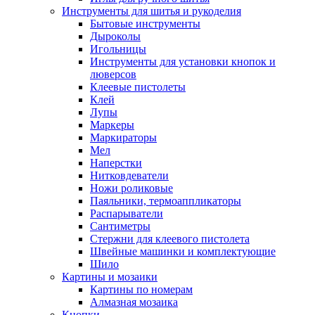
Инструменты для шитья и рукоделия
Бытовые инструменты
Дыроколы
Игольницы
Инструменты для установки кнопок и
люверсов
Клеевые пистолеты
Клей
Лупы
Маркеры
Маркираторы
Мел
Наперстки
Нитковдеватели
Ножи роликовые
Паяльники, термоаппликаторы
Распарыватели
Сантиметры
Стержни для клеевого пистолета
Швейные машинки и комплектующие
Шило
Картины и мозаики
Картины по номерам
Алмазная мозаика
Кнопки