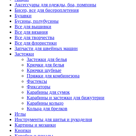
Аксессуары для одежды, боа, помпоны
Бисер, все для бисероплетения
Булавки
Бусины, полубусины
Все для вышивки
Все для вязания
Все для творчества
Все для флористики
Запчасти для швейных машин
Застежки
Застежки для белья
Крючки для белья
Крючки шубные
Пряжки для комбинезона
Фастексы
Фиксаторы
Карабины для сумок
Карабины и застежки для бижутерии
Карабины кольцо
Кольца для брелков
Иглы
Инструменты для шитья и рукоделия
Картины и мозаики
Кнопки
Коробки и пеналы