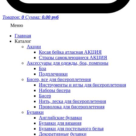
Товаров:
0
Сумма:
0.00 руб
Меню
Главная
Каталог
Акции
Косая бейка атласная АКЦИЯ
Стразы самоклеющиеся АКЦИЯ
Аксессуары для одежды, боа, помпоны
Боа
Подплечники
Бисер, все для бисероплетения
Инструменты и иглы для бисероплетения
Наборы бисера
Бисер
Нить, леска для бисероплетения
Проволока для бисероплетения
Булавки
Английские булавки
Булавки для вязания
Булавки для постельного белья
Декоративные булавки