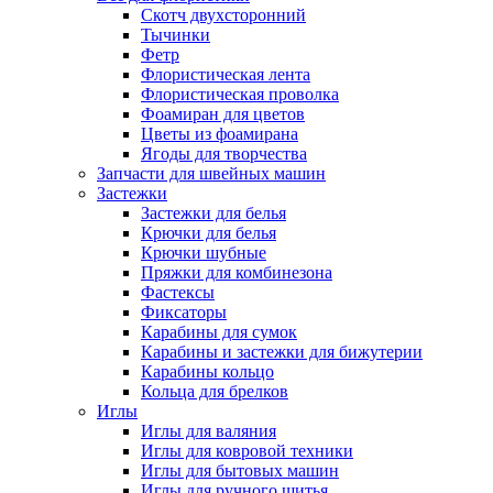
Скотч двухсторонний
Тычинки
Фетр
Флористическая лента
Флористическая проволка
Фоамиран для цветов
Цветы из фоамирана
Ягоды для творчества
Запчасти для швейных машин
Застежки
Застежки для белья
Крючки для белья
Крючки шубные
Пряжки для комбинезона
Фастексы
Фиксаторы
Карабины для сумок
Карабины и застежки для бижутерии
Карабины кольцо
Кольца для брелков
Иглы
Иглы для валяния
Иглы для ковровой техники
Иглы для бытовых машин
Иглы для ручного шитья