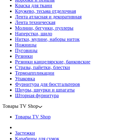
Краска для ткани
Кружево, тесьма отделочная
Лента атласная и декоративная
Лента техническая
Молнии, бегунки, пуллеры
Наперстки, шило
Нитки, мулине, наборы ниток
Ножницы
Пуговицы
Резинки
Резинки канцелярские, банковские
Стразы, пайетки, блестки
Термоаппликации
Упаковка
Фурнитура для бюстгальтеров
Шнуры, шнурки и шпагаты
Шторная фурнитура
Товары TV Shop
Товары TV Shop
Застежки
Карабины для сумок