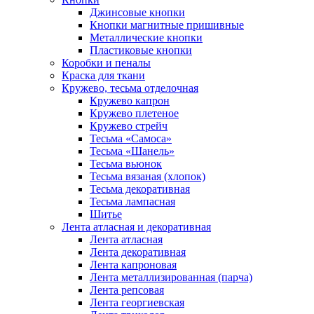
Джинсовые кнопки
Кнопки магнитные пришивные
Металлические кнопки
Пластиковые кнопки
Коробки и пеналы
Краска для ткани
Кружево, тесьма отделочная
Кружево капрон
Кружево плетеное
Кружево стрейч
Тесьма «Самоса»
Тесьма «Шанель»
Тесьма вьюнок
Тесьма вязаная (хлопок)
Тесьма декоративная
Тесьма лампасная
Шитье
Лента атласная и декоративная
Лента атласная
Лента декоративная
Лента капроновая
Лента металлизированная (парча)
Лента репсовая
Лента георгиевская