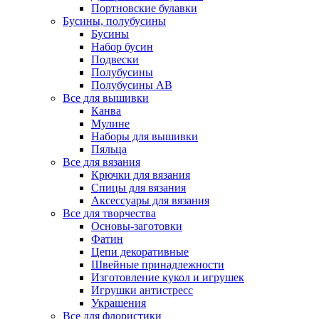
Портновские булавки
Бусины, полубусины
Бусины
Набор бусин
Подвески
Полубусины
Полубусины AB
Все для вышивки
Канва
Мулине
Наборы для вышивки
Пяльца
Все для вязания
Крючки для вязания
Спицы для вязания
Аксессуары для вязания
Все для творчества
Основы-заготовки
Фатин
Цепи декоративные
Швейные принадлежности
Изготовление кукол и игрушек
Игрушки антистресс
Украшения
Все для флористики