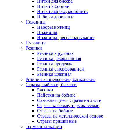
Нитки для бисера
Нитки в бобине
Нитки люрекс, мононить
Наборы дорожные
Ножницы
Наборы ножниц
Ножницы
Ножницы для распарывания
Пуговицы
Резинки
Резинка в рулонах
Резинка декоративная
Резинка продежка
Резинка с перфорацией
Резинка шляпная
Резинки канцелярские, банковские
Стразы, пайетки, блестки
Блестки
Пайетки на бобине
Самоклеящиеся стразы на листе
Стразы клеевые, термоклеевые
Стразы на бобине
Стразы на металлической основе
Стразы пришивные
Термоаппликации