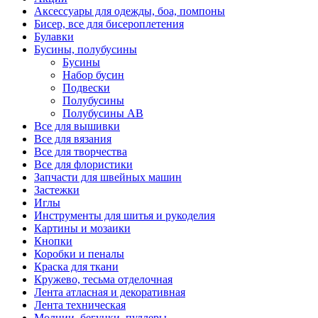
Аксессуары для одежды, боа, помпоны
Бисер, все для бисероплетения
Булавки
Бусины, полубусины
Бусины
Набор бусин
Подвески
Полубусины
Полубусины AB
Все для вышивки
Все для вязания
Все для творчества
Все для флористики
Запчасти для швейных машин
Застежки
Иглы
Инструменты для шитья и рукоделия
Картины и мозаики
Кнопки
Коробки и пеналы
Краска для ткани
Кружево, тесьма отделочная
Лента атласная и декоративная
Лента техническая
Молнии, бегунки, пуллеры