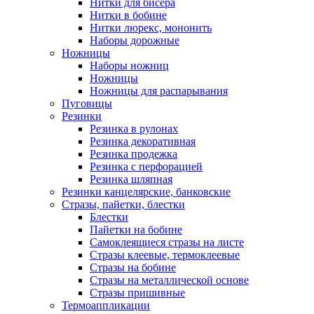
Нитки для бисера
Нитки в бобине
Нитки люрекс, мононить
Наборы дорожные
Ножницы
Наборы ножниц
Ножницы
Ножницы для распарывания
Пуговицы
Резинки
Резинка в рулонах
Резинка декоративная
Резинка продежка
Резинка с перфорацией
Резинка шляпная
Резинки канцелярские, банковские
Стразы, пайетки, блестки
Блестки
Пайетки на бобине
Самоклеящиеся стразы на листе
Стразы клеевые, термоклеевые
Стразы на бобине
Стразы на металлической основе
Стразы пришивные
Термоаппликации