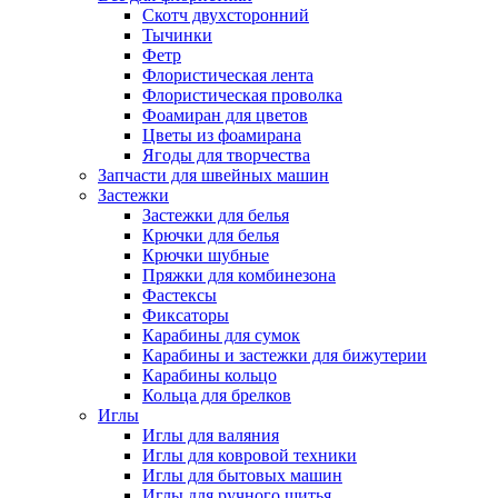
Скотч двухсторонний
Тычинки
Фетр
Флористическая лента
Флористическая проволка
Фоамиран для цветов
Цветы из фоамирана
Ягоды для творчества
Запчасти для швейных машин
Застежки
Застежки для белья
Крючки для белья
Крючки шубные
Пряжки для комбинезона
Фастексы
Фиксаторы
Карабины для сумок
Карабины и застежки для бижутерии
Карабины кольцо
Кольца для брелков
Иглы
Иглы для валяния
Иглы для ковровой техники
Иглы для бытовых машин
Иглы для ручного шитья