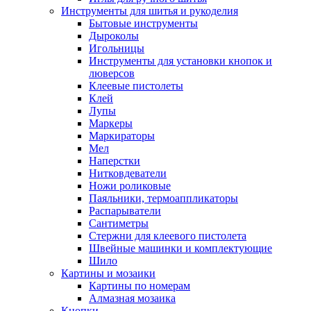
Инструменты для шитья и рукоделия
Бытовые инструменты
Дыроколы
Игольницы
Инструменты для установки кнопок и
люверсов
Клеевые пистолеты
Клей
Лупы
Маркеры
Маркираторы
Мел
Наперстки
Нитковдеватели
Ножи роликовые
Паяльники, термоаппликаторы
Распарыватели
Сантиметры
Стержни для клеевого пистолета
Швейные машинки и комплектующие
Шило
Картины и мозаики
Картины по номерам
Алмазная мозаика
Кнопки