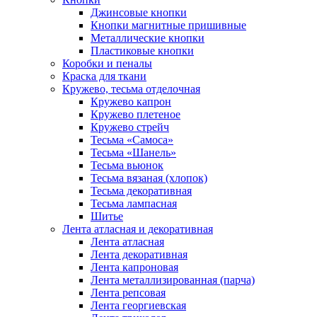
Джинсовые кнопки
Кнопки магнитные пришивные
Металлические кнопки
Пластиковые кнопки
Коробки и пеналы
Краска для ткани
Кружево, тесьма отделочная
Кружево капрон
Кружево плетеное
Кружево стрейч
Тесьма «Самоса»
Тесьма «Шанель»
Тесьма вьюнок
Тесьма вязаная (хлопок)
Тесьма декоративная
Тесьма лампасная
Шитье
Лента атласная и декоративная
Лента атласная
Лента декоративная
Лента капроновая
Лента металлизированная (парча)
Лента репсовая
Лента георгиевская