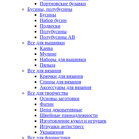
Портновские булавки
Бусины, полубусины
Бусины
Набор бусин
Подвески
Полубусины
Полубусины AB
Все для вышивки
Канва
Мулине
Наборы для вышивки
Пяльца
Все для вязания
Крючки для вязания
Спицы для вязания
Аксессуары для вязания
Все для творчества
Основы-заготовки
Фатин
Цепи декоративные
Швейные принадлежности
Изготовление кукол и игрушек
Игрушки антистресс
Украшения
Все для флористики