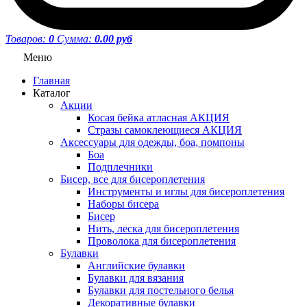
Товаров:
0
Сумма:
0.00 руб
Меню
Главная
Каталог
Акции
Косая бейка атласная АКЦИЯ
Стразы самоклеющиеся АКЦИЯ
Аксессуары для одежды, боа, помпоны
Боа
Подплечники
Бисер, все для бисероплетения
Инструменты и иглы для бисероплетения
Наборы бисера
Бисер
Нить, леска для бисероплетения
Проволока для бисероплетения
Булавки
Английские булавки
Булавки для вязания
Булавки для постельного белья
Декоративные булавки