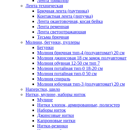
Лента триколор
Лента техническая
Брючная лента (паутинка)
Контактная лента (липучка)
Лента окантовочная, косая бейка
Лента ременная
Лента светоотражающая
Тесьма брючная
Молнии, бегунки, пуллеры
Бегунки
Молния брючная тип-4 (полуавтомат) 20 см
Молния джинсовая 18 см замок полуавтомат
Молния обувная 12-50 см тип 7
Молния потайная тип-0 18-20 см
Молния потайная тип-0 50 см
Молния спираль
Молния юбочная тип-3 (полуавтомат) 20 см
Наперстки, шило
Нитки, мулине, наборы ниток
Мулине
Нитки хлопок, армированные, полиэстер
Наборы ниток
Джинсовые нитки
Капроновые нитки
Нитки-резинки