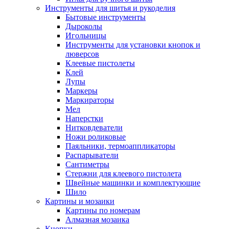
Инструменты для шитья и рукоделия
Бытовые инструменты
Дыроколы
Игольницы
Инструменты для установки кнопок и
люверсов
Клеевые пистолеты
Клей
Лупы
Маркеры
Маркираторы
Мел
Наперстки
Нитковдеватели
Ножи роликовые
Паяльники, термоаппликаторы
Распарыватели
Сантиметры
Стержни для клеевого пистолета
Швейные машинки и комплектующие
Шило
Картины и мозаики
Картины по номерам
Алмазная мозаика
Кнопки