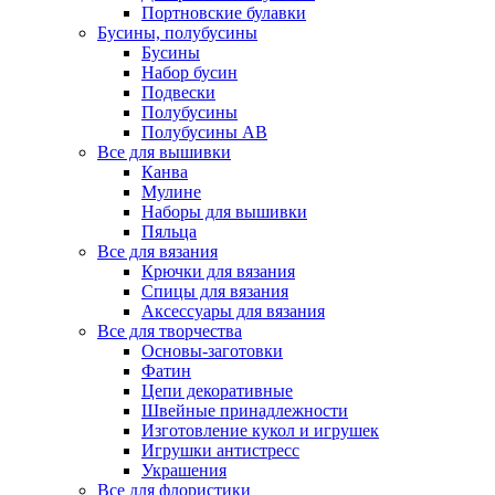
Портновские булавки
Бусины, полубусины
Бусины
Набор бусин
Подвески
Полубусины
Полубусины AB
Все для вышивки
Канва
Мулине
Наборы для вышивки
Пяльца
Все для вязания
Крючки для вязания
Спицы для вязания
Аксессуары для вязания
Все для творчества
Основы-заготовки
Фатин
Цепи декоративные
Швейные принадлежности
Изготовление кукол и игрушек
Игрушки антистресс
Украшения
Все для флористики