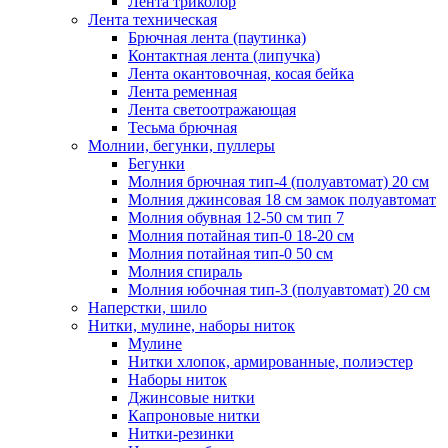
Лента триколор
Лента техническая
Брючная лента (паутинка)
Контактная лента (липучка)
Лента окантовочная, косая бейка
Лента ременная
Лента светоотражающая
Тесьма брючная
Молнии, бегунки, пуллеры
Бегунки
Молния брючная тип-4 (полуавтомат) 20 см
Молния джинсовая 18 см замок полуавтомат
Молния обувная 12-50 см тип 7
Молния потайная тип-0 18-20 см
Молния потайная тип-0 50 см
Молния спираль
Молния юбочная тип-3 (полуавтомат) 20 см
Наперстки, шило
Нитки, мулине, наборы ниток
Мулине
Нитки хлопок, армированные, полиэстер
Наборы ниток
Джинсовые нитки
Капроновые нитки
Нитки-резинки