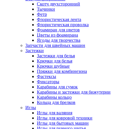
Скотч двухсторонний
Тычинки
Фетр
Флористическая лента
Флористическая проволка
Фоамиран для цветов
Цветы из фоамирана
Ягоды для творчества
Запчасти для швейных машин
Застежки
Застежки для белья
Крючки для белья
Крючки шубные
Пряжки для комбинезона
Фастексы
Фиксаторы
Карабины для сумок
Карабины и застежки для бижутерии
Карабины кольцо
Кольца для брелков
Иглы
Иглы для валяния
Иглы для ковровой техники
Иглы для бытовых машин
Иглы для ручного шитья