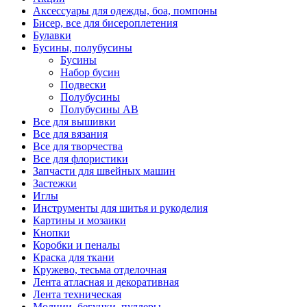
Аксессуары для одежды, боа, помпоны
Бисер, все для бисероплетения
Булавки
Бусины, полубусины
Бусины
Набор бусин
Подвески
Полубусины
Полубусины AB
Все для вышивки
Все для вязания
Все для творчества
Все для флористики
Запчасти для швейных машин
Застежки
Иглы
Инструменты для шитья и рукоделия
Картины и мозаики
Кнопки
Коробки и пеналы
Краска для ткани
Кружево, тесьма отделочная
Лента атласная и декоративная
Лента техническая
Молнии, бегунки, пуллеры