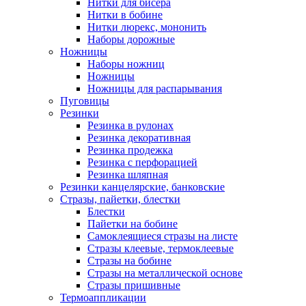
Нитки для бисера
Нитки в бобине
Нитки люрекс, мононить
Наборы дорожные
Ножницы
Наборы ножниц
Ножницы
Ножницы для распарывания
Пуговицы
Резинки
Резинка в рулонах
Резинка декоративная
Резинка продежка
Резинка с перфорацией
Резинка шляпная
Резинки канцелярские, банковские
Стразы, пайетки, блестки
Блестки
Пайетки на бобине
Самоклеящиеся стразы на листе
Стразы клеевые, термоклеевые
Стразы на бобине
Стразы на металлической основе
Стразы пришивные
Термоаппликации