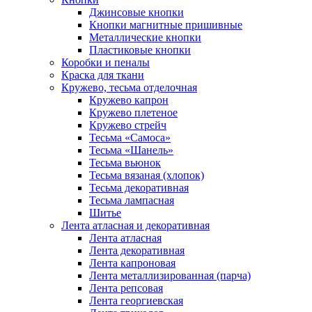
Джинсовые кнопки
Кнопки магнитные пришивные
Металлические кнопки
Пластиковые кнопки
Коробки и пеналы
Краска для ткани
Кружево, тесьма отделочная
Кружево капрон
Кружево плетеное
Кружево стрейч
Тесьма «Самоса»
Тесьма «Шанель»
Тесьма вьюнок
Тесьма вязаная (хлопок)
Тесьма декоративная
Тесьма лампасная
Шитье
Лента атласная и декоративная
Лента атласная
Лента декоративная
Лента капроновая
Лента металлизированная (парча)
Лента репсовая
Лента георгиевская