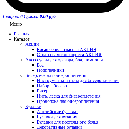
Товаров:
0
Сумма:
0.00 руб
Меню
Главная
Каталог
Акции
Косая бейка атласная АКЦИЯ
Стразы самоклеющиеся АКЦИЯ
Аксессуары для одежды, боа, помпоны
Боа
Подплечники
Бисер, все для бисероплетения
Инструменты и иглы для бисероплетения
Наборы бисера
Бисер
Нить, леска для бисероплетения
Проволока для бисероплетения
Булавки
Английские булавки
Булавки для вязания
Булавки для постельного белья
Декоративные булавки