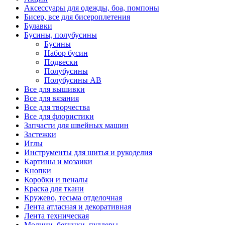
Аксессуары для одежды, боа, помпоны
Бисер, все для бисероплетения
Булавки
Бусины, полубусины
Бусины
Набор бусин
Подвески
Полубусины
Полубусины AB
Все для вышивки
Все для вязания
Все для творчества
Все для флористики
Запчасти для швейных машин
Застежки
Иглы
Инструменты для шитья и рукоделия
Картины и мозаики
Кнопки
Коробки и пеналы
Краска для ткани
Кружево, тесьма отделочная
Лента атласная и декоративная
Лента техническая
Молнии, бегунки, пуллеры