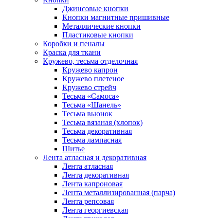
Джинсовые кнопки
Кнопки магнитные пришивные
Металлические кнопки
Пластиковые кнопки
Коробки и пеналы
Краска для ткани
Кружево, тесьма отделочная
Кружево капрон
Кружево плетеное
Кружево стрейч
Тесьма «Самоса»
Тесьма «Шанель»
Тесьма вьюнок
Тесьма вязаная (хлопок)
Тесьма декоративная
Тесьма лампасная
Шитье
Лента атласная и декоративная
Лента атласная
Лента декоративная
Лента капроновая
Лента металлизированная (парча)
Лента репсовая
Лента георгиевская