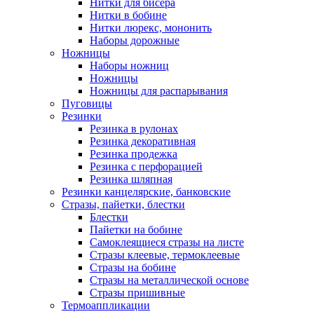
Нитки для бисера
Нитки в бобине
Нитки люрекс, мононить
Наборы дорожные
Ножницы
Наборы ножниц
Ножницы
Ножницы для распарывания
Пуговицы
Резинки
Резинка в рулонах
Резинка декоративная
Резинка продежка
Резинка с перфорацией
Резинка шляпная
Резинки канцелярские, банковские
Стразы, пайетки, блестки
Блестки
Пайетки на бобине
Самоклеящиеся стразы на листе
Стразы клеевые, термоклеевые
Стразы на бобине
Стразы на металлической основе
Стразы пришивные
Термоаппликации