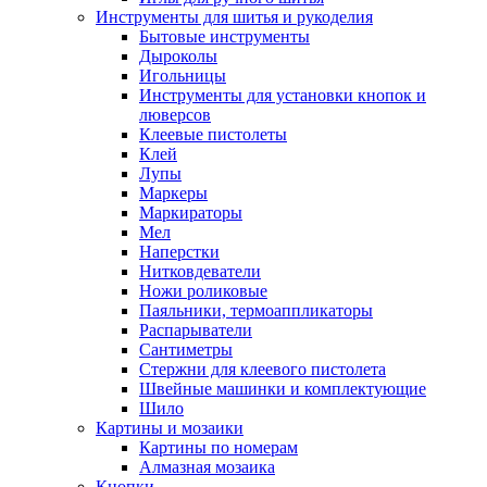
Инструменты для шитья и рукоделия
Бытовые инструменты
Дыроколы
Игольницы
Инструменты для установки кнопок и
люверсов
Клеевые пистолеты
Клей
Лупы
Маркеры
Маркираторы
Мел
Наперстки
Нитковдеватели
Ножи роликовые
Паяльники, термоаппликаторы
Распарыватели
Сантиметры
Стержни для клеевого пистолета
Швейные машинки и комплектующие
Шило
Картины и мозаики
Картины по номерам
Алмазная мозаика
Кнопки