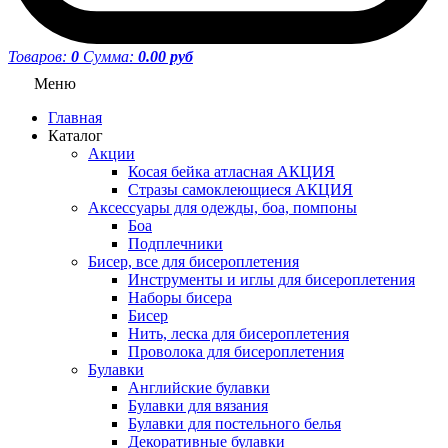
Товаров:
0
Сумма:
0.00 руб
Меню
Главная
Каталог
Акции
Косая бейка атласная АКЦИЯ
Стразы самоклеющиеся АКЦИЯ
Аксессуары для одежды, боа, помпоны
Боа
Подплечники
Бисер, все для бисероплетения
Инструменты и иглы для бисероплетения
Наборы бисера
Бисер
Нить, леска для бисероплетения
Проволока для бисероплетения
Булавки
Английские булавки
Булавки для вязания
Булавки для постельного белья
Декоративные булавки