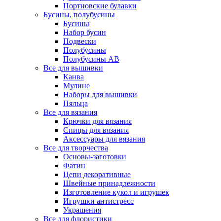
Портновские булавки
Бусины, полубусины
Бусины
Набор бусин
Подвески
Полубусины
Полубусины AB
Все для вышивки
Канва
Мулине
Наборы для вышивки
Пяльца
Все для вязания
Крючки для вязания
Спицы для вязания
Аксессуары для вязания
Все для творчества
Основы-заготовки
Фатин
Цепи декоративные
Швейные принадлежности
Изготовление кукол и игрушек
Игрушки антистресс
Украшения
Все для флористики