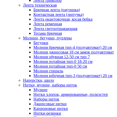
Лента триколор
Лента техническая
Брючная лента (паутинка)
Контактная лента (липучка)
Лента окантовочная, косая бейка
Лента ременная
Лента светоотражающая
Тесьма брючная
Молнии, бегунки, пуллеры
Бегунки
Молния брючная тип-4 (полуавтомат) 20 см
Молния джинсовая 18 см замок полуавтомат
Молния обувная 12-50 см тип 7
Молния потайная тип-0 18-20 см
Молния потайная тип-0 50 см
Молния спираль
Молния юбочная тип-3 (полуавтомат) 20 см
Наперстки, шило
Нитки, мулине, наборы ниток
Мулине
Нитки хлопок, армированные, полиэстер
Наборы ниток
Джинсовые нитки
Капроновые нитки
Нитки-резинки