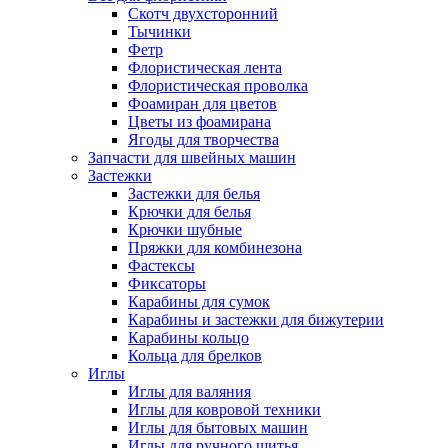
Скотч двухсторонний
Тычинки
Фетр
Флористическая лента
Флористическая проволка
Фоамиран для цветов
Цветы из фоамирана
Ягоды для творчества
Запчасти для швейных машин
Застежки
Застежки для белья
Крючки для белья
Крючки шубные
Пряжки для комбинезона
Фастексы
Фиксаторы
Карабины для сумок
Карабины и застежки для бижутерии
Карабины кольцо
Кольца для брелков
Иглы
Иглы для валяния
Иглы для ковровой техники
Иглы для бытовых машин
Иглы для ручного шитья