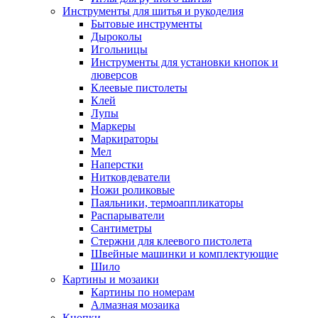
Инструменты для шитья и рукоделия
Бытовые инструменты
Дыроколы
Игольницы
Инструменты для установки кнопок и
люверсов
Клеевые пистолеты
Клей
Лупы
Маркеры
Маркираторы
Мел
Наперстки
Нитковдеватели
Ножи роликовые
Паяльники, термоаппликаторы
Распарыватели
Сантиметры
Стержни для клеевого пистолета
Швейные машинки и комплектующие
Шило
Картины и мозаики
Картины по номерам
Алмазная мозаика
Кнопки