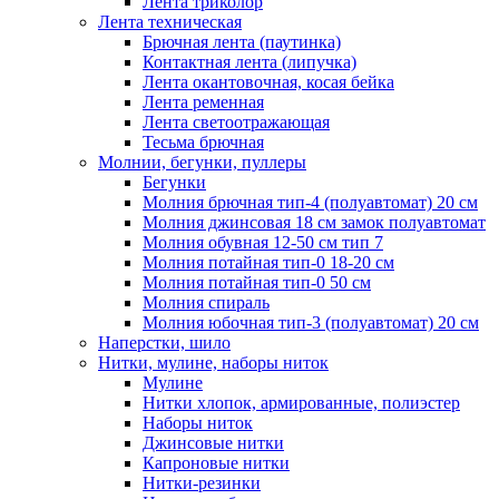
Лента триколор
Лента техническая
Брючная лента (паутинка)
Контактная лента (липучка)
Лента окантовочная, косая бейка
Лента ременная
Лента светоотражающая
Тесьма брючная
Молнии, бегунки, пуллеры
Бегунки
Молния брючная тип-4 (полуавтомат) 20 см
Молния джинсовая 18 см замок полуавтомат
Молния обувная 12-50 см тип 7
Молния потайная тип-0 18-20 см
Молния потайная тип-0 50 см
Молния спираль
Молния юбочная тип-3 (полуавтомат) 20 см
Наперстки, шило
Нитки, мулине, наборы ниток
Мулине
Нитки хлопок, армированные, полиэстер
Наборы ниток
Джинсовые нитки
Капроновые нитки
Нитки-резинки