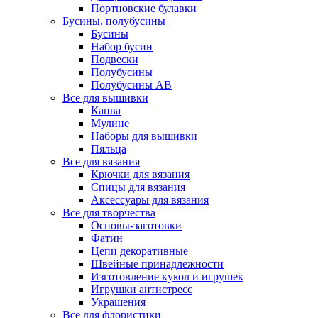
Портновские булавки
Бусины, полубусины
Бусины
Набор бусин
Подвески
Полубусины
Полубусины AB
Все для вышивки
Канва
Мулине
Наборы для вышивки
Пяльца
Все для вязания
Крючки для вязания
Спицы для вязания
Аксессуары для вязания
Все для творчества
Основы-заготовки
Фатин
Цепи декоративные
Швейные принадлежности
Изготовление кукол и игрушек
Игрушки антистресс
Украшения
Все для флористики