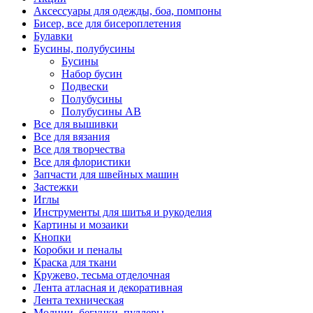
Аксессуары для одежды, боа, помпоны
Бисер, все для бисероплетения
Булавки
Бусины, полубусины
Бусины
Набор бусин
Подвески
Полубусины
Полубусины AB
Все для вышивки
Все для вязания
Все для творчества
Все для флористики
Запчасти для швейных машин
Застежки
Иглы
Инструменты для шитья и рукоделия
Картины и мозаики
Кнопки
Коробки и пеналы
Краска для ткани
Кружево, тесьма отделочная
Лента атласная и декоративная
Лента техническая
Молнии, бегунки, пуллеры