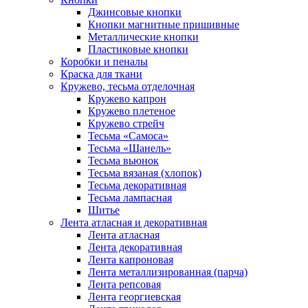
Джинсовые кнопки
Кнопки магнитные пришивные
Металлические кнопки
Пластиковые кнопки
Коробки и пеналы
Краска для ткани
Кружево, тесьма отделочная
Кружево капрон
Кружево плетеное
Кружево стрейч
Тесьма «Самоса»
Тесьма «Шанель»
Тесьма вьюнок
Тесьма вязаная (хлопок)
Тесьма декоративная
Тесьма лампасная
Шитье
Лента атласная и декоративная
Лента атласная
Лента декоративная
Лента капроновая
Лента металлизированная (парча)
Лента репсовая
Лента георгиевская