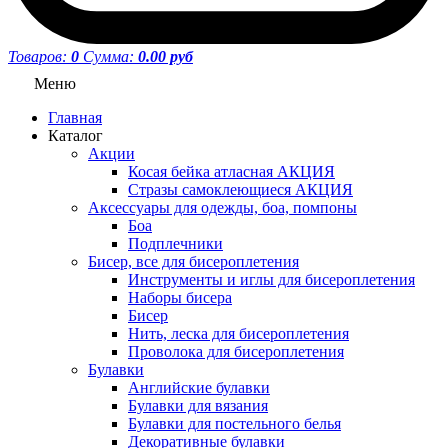
Товаров:
0
Сумма:
0.00 руб
Меню
Главная
Каталог
Акции
Косая бейка атласная АКЦИЯ
Стразы самоклеющиеся АКЦИЯ
Аксессуары для одежды, боа, помпоны
Боа
Подплечники
Бисер, все для бисероплетения
Инструменты и иглы для бисероплетения
Наборы бисера
Бисер
Нить, леска для бисероплетения
Проволока для бисероплетения
Булавки
Английские булавки
Булавки для вязания
Булавки для постельного белья
Декоративные булавки