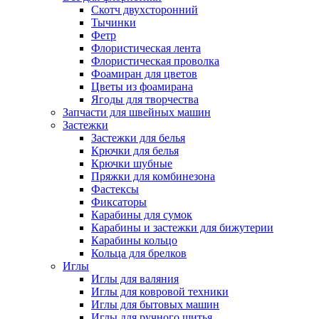
Скотч двухсторонний
Тычинки
Фетр
Флористическая лента
Флористическая проволка
Фоамиран для цветов
Цветы из фоамирана
Ягоды для творчества
Запчасти для швейных машин
Застежки
Застежки для белья
Крючки для белья
Крючки шубные
Пряжки для комбинезона
Фастексы
Фиксаторы
Карабины для сумок
Карабины и застежки для бижутерии
Карабины кольцо
Кольца для брелков
Иглы
Иглы для валяния
Иглы для ковровой техники
Иглы для бытовых машин
Иглы для ручного шитья