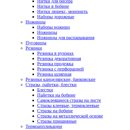
Нитки для бисера
Нитки в бобине
Нитки люрекс, мононить
Наборы дорожные
Ножницы
Наборы ножниц
Ножницы
Ножницы для распарывания
Пуговицы
Резинки
Резинка в рулонах
Резинка декоративная
Резинка продежка
Резинка с перфорацией
Резинка шляпная
Резинки канцелярские, банковские
Стразы, пайетки, блестки
Блестки
Пайетки на бобине
Самоклеящиеся стразы на листе
Стразы клеевые, термоклеевые
Стразы на бобине
Стразы на металлической основе
Стразы пришивные
Термоаппликации