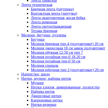
Лента триколор
Лента техническая
Брючная лента (паутинка)
Контактная лента (липучка)
Лента окантовочная, косая бейка
Лента ременная
Лента светоотражающая
Тесьма брючная
Молнии, бегунки, пуллеры
Бегунки
Молния брючная тип-4 (полуавтомат) 20 см
Молния джинсовая 18 см замок полуавтомат
Молния обувная 12-50 см тип 7
Молния потайная тип-0 18-20 см
Молния потайная тип-0 50 см
Молния спираль
Молния юбочная тип-3 (полуавтомат) 20 см
Наперстки, шило
Нитки, мулине, наборы ниток
Мулине
Нитки хлопок, армированные, полиэстер
Наборы ниток
Джинсовые нитки
Капроновые нитки
Нитки-резинки