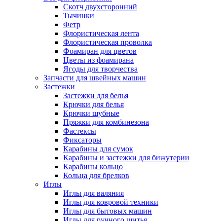
Скотч двухсторонний
Тычинки
Фетр
Флористическая лента
Флористическая проволка
Фоамиран для цветов
Цветы из фоамирана
Ягоды для творчества
Запчасти для швейных машин
Застежки
Застежки для белья
Крючки для белья
Крючки шубные
Пряжки для комбинезона
Фастексы
Фиксаторы
Карабины для сумок
Карабины и застежки для бижутерии
Карабины кольцо
Кольца для брелков
Иглы
Иглы для валяния
Иглы для ковровой техники
Иглы для бытовых машин
Иглы для ручного шитья