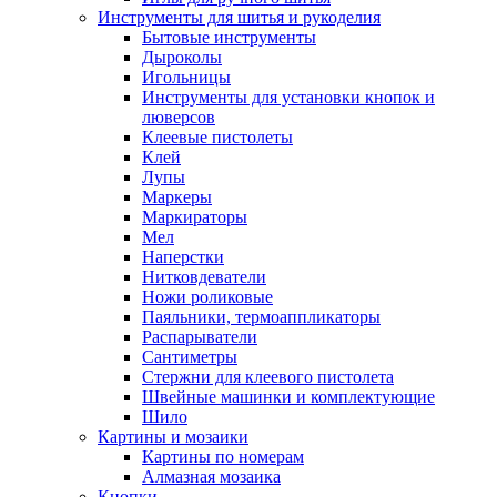
Инструменты для шитья и рукоделия
Бытовые инструменты
Дыроколы
Игольницы
Инструменты для установки кнопок и
люверсов
Клеевые пистолеты
Клей
Лупы
Маркеры
Маркираторы
Мел
Наперстки
Нитковдеватели
Ножи роликовые
Паяльники, термоаппликаторы
Распарыватели
Сантиметры
Стержни для клеевого пистолета
Швейные машинки и комплектующие
Шило
Картины и мозаики
Картины по номерам
Алмазная мозаика
Кнопки