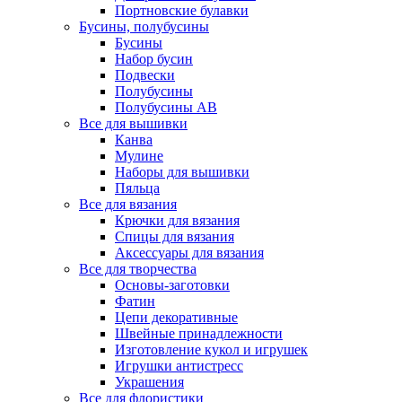
Портновские булавки
Бусины, полубусины
Бусины
Набор бусин
Подвески
Полубусины
Полубусины AB
Все для вышивки
Канва
Мулине
Наборы для вышивки
Пяльца
Все для вязания
Крючки для вязания
Спицы для вязания
Аксессуары для вязания
Все для творчества
Основы-заготовки
Фатин
Цепи декоративные
Швейные принадлежности
Изготовление кукол и игрушек
Игрушки антистресс
Украшения
Все для флористики