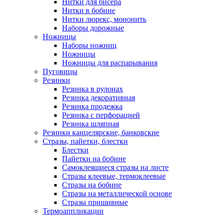
Нитки для бисера
Нитки в бобине
Нитки люрекс, мононить
Наборы дорожные
Ножницы
Наборы ножниц
Ножницы
Ножницы для распарывания
Пуговицы
Резинки
Резинка в рулонах
Резинка декоративная
Резинка продежка
Резинка с перфорацией
Резинка шляпная
Резинки канцелярские, банковские
Стразы, пайетки, блестки
Блестки
Пайетки на бобине
Самоклеящиеся стразы на листе
Стразы клеевые, термоклеевые
Стразы на бобине
Стразы на металлической основе
Стразы пришивные
Термоаппликации