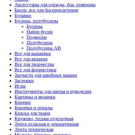
Аксессуары для одежды, боа, помпоны
Бисер, все для бисероплетения
Булавки
Бусины, полубусины
Бусины
Набор бусин
Подвески
Полубусины
Полубусины AB
Все для вышивки
Все для вязания
Все для творчества
Все для флористики
Запчасти для швейных машин
Застежки
Иглы
Инструменты для шитья и рукоделия
Картины и мозаики
Кнопки
Коробки и пеналы
Краска для ткани
Кружево, тесьма отделочная
Лента атласная и декоративная
Лента техническая
Молнии, бегунки, пуллеры