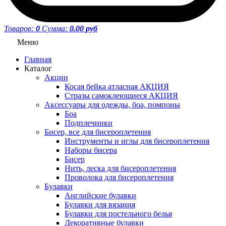
Товаров:
0
Сумма:
0.00 руб
Меню
Главная
Каталог
Акции
Косая бейка атласная АКЦИЯ
Стразы самоклеющиеся АКЦИЯ
Аксессуары для одежды, боа, помпоны
Боа
Подплечники
Бисер, все для бисероплетения
Инструменты и иглы для бисероплетения
Наборы бисера
Бисер
Нить, леска для бисероплетения
Проволока для бисероплетения
Булавки
Английские булавки
Булавки для вязания
Булавки для постельного белья
Декоративные булавки