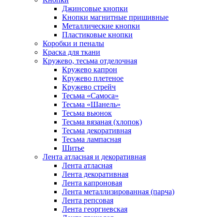
Джинсовые кнопки
Кнопки магнитные пришивные
Металлические кнопки
Пластиковые кнопки
Коробки и пеналы
Краска для ткани
Кружево, тесьма отделочная
Кружево капрон
Кружево плетеное
Кружево стрейч
Тесьма «Самоса»
Тесьма «Шанель»
Тесьма вьюнок
Тесьма вязаная (хлопок)
Тесьма декоративная
Тесьма лампасная
Шитье
Лента атласная и декоративная
Лента атласная
Лента декоративная
Лента капроновая
Лента металлизированная (парча)
Лента репсовая
Лента георгиевская