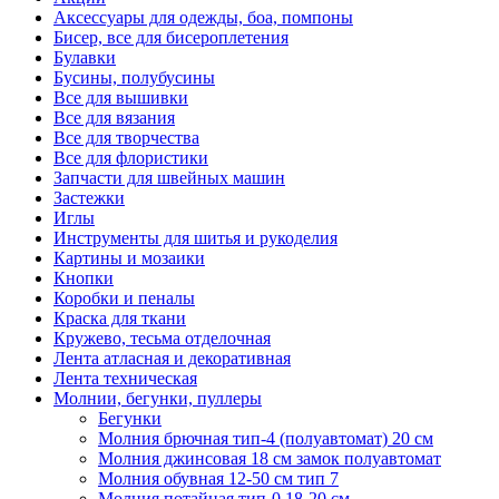
Аксессуары для одежды, боа, помпоны
Бисер, все для бисероплетения
Булавки
Бусины, полубусины
Все для вышивки
Все для вязания
Все для творчества
Все для флористики
Запчасти для швейных машин
Застежки
Иглы
Инструменты для шитья и рукоделия
Картины и мозаики
Кнопки
Коробки и пеналы
Краска для ткани
Кружево, тесьма отделочная
Лента атласная и декоративная
Лента техническая
Молнии, бегунки, пуллеры
Бегунки
Молния брючная тип-4 (полуавтомат) 20 см
Молния джинсовая 18 см замок полуавтомат
Молния обувная 12-50 см тип 7
Молния потайная тип-0 18-20 см