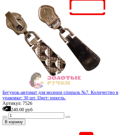
Бегунок-автомат для молнии спираль №7. Количество в
упаковке: 30 шт. Цвет: никель.
Артикул: 7526
240.00 руб
В корзину