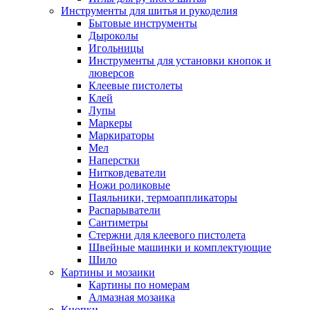
Инструменты для шитья и рукоделия
Бытовые инструменты
Дыроколы
Игольницы
Инструменты для установки кнопок и
люверсов
Клеевые пистолеты
Клей
Лупы
Маркеры
Маркираторы
Мел
Наперстки
Нитковдеватели
Ножи роликовые
Паяльники, термоаппликаторы
Распарыватели
Сантиметры
Стержни для клеевого пистолета
Швейные машинки и комплектующие
Шило
Картины и мозаики
Картины по номерам
Алмазная мозаика
Кнопки