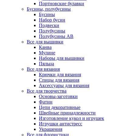
Портновские булавки
Бусины, полубусины
Бусины
Набор бусин
Подвески
Полубусины
Полубусины AB
Все для вышивки
Канва
Мулине
Наборы для вышивки
Пяльца
Все для вязания
Крючки для вязания
Спицы для вязания
Аксессуары для вязания
Все для творчества
Основы-заготовки
Фатин
Цепи декоративные
Швейные принадлежности
Изготовление кукол и игрушек
Игрушки антистресс
Украшения
Все для флористики