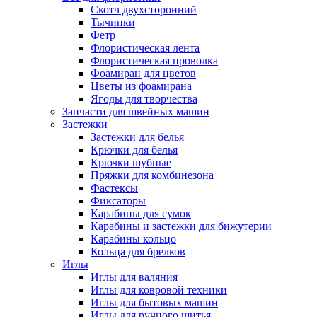
Скотч двухсторонний
Тычинки
Фетр
Флористическая лента
Флористическая проволка
Фоамиран для цветов
Цветы из фоамирана
Ягоды для творчества
Запчасти для швейных машин
Застежки
Застежки для белья
Крючки для белья
Крючки шубные
Пряжки для комбинезона
Фастексы
Фиксаторы
Карабины для сумок
Карабины и застежки для бижутерии
Карабины кольцо
Кольца для брелков
Иглы
Иглы для валяния
Иглы для ковровой техники
Иглы для бытовых машин
Иглы для ручного шитья