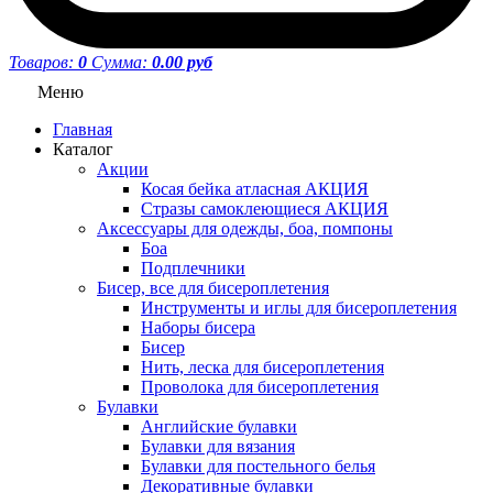
Товаров:
0
Сумма:
0.00 руб
Меню
Главная
Каталог
Акции
Косая бейка атласная АКЦИЯ
Стразы самоклеющиеся АКЦИЯ
Аксессуары для одежды, боа, помпоны
Боа
Подплечники
Бисер, все для бисероплетения
Инструменты и иглы для бисероплетения
Наборы бисера
Бисер
Нить, леска для бисероплетения
Проволока для бисероплетения
Булавки
Английские булавки
Булавки для вязания
Булавки для постельного белья
Декоративные булавки