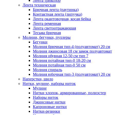
Лента триколор
Лента техническая
Брючная лента (паутинка)
Контактная лента (липучка)
Лента окантовочная, косая бейка
Лента ременная
Лента светоотражающая
Тесьма брючная
Молнии, бегунки, пуллеры
Бегунки
Молния брючная тип-4 (полуавтомат) 20 см
Молния джинсовая 18 см замок полуавтомат
Молния обувная 12-50 см тип 7
Молния потайная тип-0 18-20 см
Молния потайная тип-0 50 см
Молния спираль
Молния юбочная тип-3 (полуавтомат) 20 см
Наперстки, шило
Нитки, мулине, наборы ниток
Мулине
Нитки хлопок, армированные, полиэстер
Наборы ниток
Джинсовые нитки
Капроновые нитки
Нитки-резинки