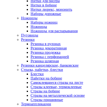
Нитки для бисера
Нитки в бобине
Нитки люрекс, мононить
Наборы дорожные
Ножницы
Наборы ножниц
Ножницы
Ножницы для распарывания
Пуговицы
Резинки
Резинка в рулонах
Резинка декоративная
Резинка продежка
Резинка с перфорацией
Резинка шляпная
Резинки канцелярские, банковские
Стразы, пайетки, блестки
Блестки
Пайетки на бобине
Самоклеящиеся стразы на листе
Стразы клеевые, термоклеевые
Стразы на бобине
Стразы на металлической основе
Стразы пришивные
Термоаппликации