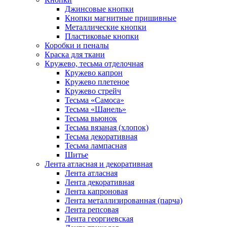
Джинсовые кнопки
Кнопки магнитные пришивные
Металлические кнопки
Пластиковые кнопки
Коробки и пеналы
Краска для ткани
Кружево, тесьма отделочная
Кружево капрон
Кружево плетеное
Кружево стрейч
Тесьма «Самоса»
Тесьма «Шанель»
Тесьма вьюнок
Тесьма вязаная (хлопок)
Тесьма декоративная
Тесьма лампасная
Шитье
Лента атласная и декоративная
Лента атласная
Лента декоративная
Лента капроновая
Лента металлизированная (парча)
Лента репсовая
Лента георгиевская