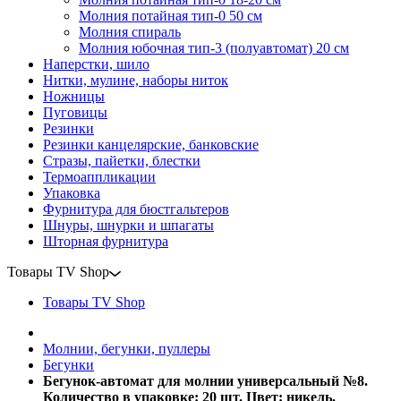
Молния потайная тип-0 50 см
Молния спираль
Молния юбочная тип-3 (полуавтомат) 20 см
Наперстки, шило
Нитки, мулине, наборы ниток
Ножницы
Пуговицы
Резинки
Резинки канцелярские, банковские
Стразы, пайетки, блестки
Термоаппликации
Упаковка
Фурнитура для бюстгальтеров
Шнуры, шнурки и шпагаты
Шторная фурнитура
Товары TV Shop
Товары TV Shop
Молнии, бегунки, пуллеры
Бегунки
Бегунок-автомат для молнии универсальный №8.
Количество в упаковке: 20 шт. Цвет: никель.