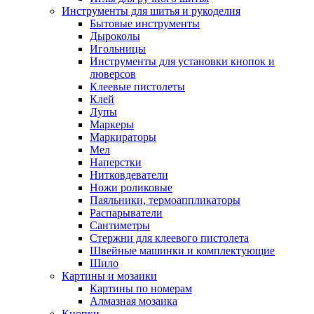
Инструменты для шитья и рукоделия
Бытовые инструменты
Дыроколы
Игольницы
Инструменты для установки кнопок и
люверсов
Клеевые пистолеты
Клей
Лупы
Маркеры
Маркираторы
Мел
Наперстки
Нитковдеватели
Ножи роликовые
Паяльники, термоаппликаторы
Распарыватели
Сантиметры
Стержни для клеевого пистолета
Швейные машинки и комплектующие
Шило
Картины и мозаики
Картины по номерам
Алмазная мозаика
Кнопки