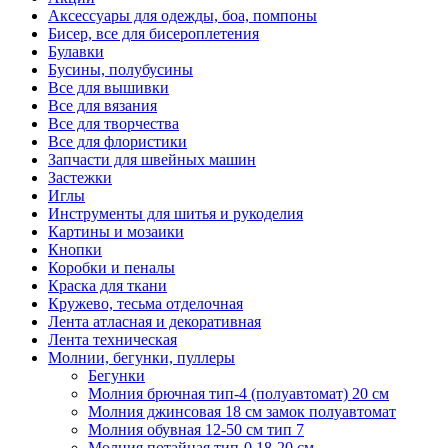
Аксессуары для одежды, боа, помпоны
Бисер, все для бисероплетения
Булавки
Бусины, полубусины
Все для вышивки
Все для вязания
Все для творчества
Все для флористики
Запчасти для швейных машин
Застежки
Иглы
Инструменты для шитья и рукоделия
Картины и мозаики
Кнопки
Коробки и пеналы
Краска для ткани
Кружево, тесьма отделочная
Лента атласная и декоративная
Лента техническая
Молнии, бегунки, пуллеры
Бегунки
Молния брючная тип-4 (полуавтомат) 20 см
Молния джинсовая 18 см замок полуавтомат
Молния обувная 12-50 см тип 7
Молния потайная тип-0 18-20 см