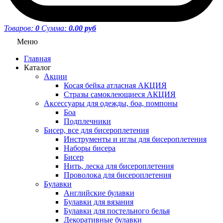
Товаров:
0
Сумма:
0.00 руб
Меню
Главная
Каталог
Акции
Косая бейка атласная АКЦИЯ
Стразы самоклеющиеся АКЦИЯ
Аксессуары для одежды, боа, помпоны
Боа
Подплечники
Бисер, все для бисероплетения
Инструменты и иглы для бисероплетения
Наборы бисера
Бисер
Нить, леска для бисероплетения
Проволока для бисероплетения
Булавки
Английские булавки
Булавки для вязания
Булавки для постельного белья
Декоративные булавки