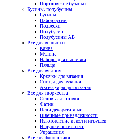
Портновские булавки
Бусины, полубусины
Бусины
Набор бусин
Подвески
Полубусины
Полубусины AB
Все для вышивки
Канва
Мулине
Наборы для вышивки
Пяльца
Все для вязания
Крючки для вязания
Спицы для вязания
Аксессуары для вязания
Все для творчества
Основы-заготовки
Фатин
Цепи декоративные
Швейные принадлежности
Изготовление кукол и игрушек
Игрушки антистресс
Украшения
Все для флористики