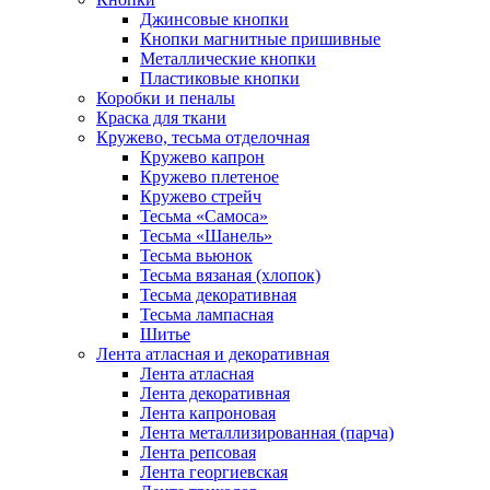
Джинсовые кнопки
Кнопки магнитные пришивные
Металлические кнопки
Пластиковые кнопки
Коробки и пеналы
Краска для ткани
Кружево, тесьма отделочная
Кружево капрон
Кружево плетеное
Кружево стрейч
Тесьма «Самоса»
Тесьма «Шанель»
Тесьма вьюнок
Тесьма вязаная (хлопок)
Тесьма декоративная
Тесьма лампасная
Шитье
Лента атласная и декоративная
Лента атласная
Лента декоративная
Лента капроновая
Лента металлизированная (парча)
Лента репсовая
Лента георгиевская