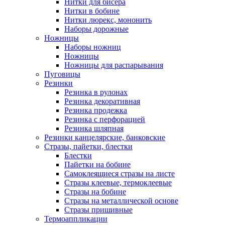
Нитки для бисера
Нитки в бобине
Нитки люрекс, мононить
Наборы дорожные
Ножницы
Наборы ножниц
Ножницы
Ножницы для распарывания
Пуговицы
Резинки
Резинка в рулонах
Резинка декоративная
Резинка продежка
Резинка с перфорацией
Резинка шляпная
Резинки канцелярские, банковские
Стразы, пайетки, блестки
Блестки
Пайетки на бобине
Самоклеящиеся стразы на листе
Стразы клеевые, термоклеевые
Стразы на бобине
Стразы на металлической основе
Стразы пришивные
Термоаппликации