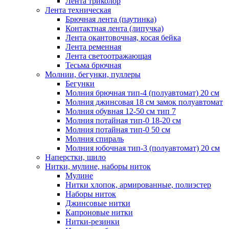
Лента триколор
Лента техническая
Брючная лента (паутинка)
Контактная лента (липучка)
Лента окантовочная, косая бейка
Лента ременная
Лента светоотражающая
Тесьма брючная
Молнии, бегунки, пуллеры
Бегунки
Молния брючная тип-4 (полуавтомат) 20 см
Молния джинсовая 18 см замок полуавтомат
Молния обувная 12-50 см тип 7
Молния потайная тип-0 18-20 см
Молния потайная тип-0 50 см
Молния спираль
Молния юбочная тип-3 (полуавтомат) 20 см
Наперстки, шило
Нитки, мулине, наборы ниток
Мулине
Нитки хлопок, армированные, полиэстер
Наборы ниток
Джинсовые нитки
Капроновые нитки
Нитки-резинки