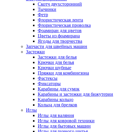
Скотч двухсторонний
Тычинки
Фетр
Флористическая лента
Флористическая проволка
Фоамиран для цветов
Цветы из фоамирана
Ягоды для творчества
Запчасти для швейных машин
Застежки
Застежки для белья
Крючки для белья
Крючки шубные
Пряжки для комбинезона
Фастексы
Фиксаторы
Карабины для сумок
Карабины и застежки для бижутерии
Карабины кольцо
Кольца для брелков
Иглы
Иглы для валяния
Иглы для ковровой техники
Иглы для бытовых машин
Иглы для ручного шитья